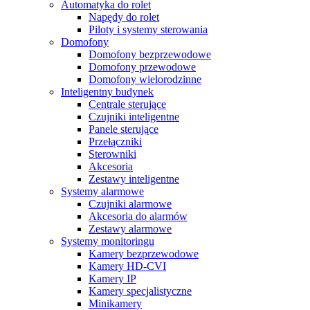
Automatyka do rolet
Napędy do rolet
Piloty i systemy sterowania
Domofony
Domofony bezprzewodowe
Domofony przewodowe
Domofony wielorodzinne
Inteligentny budynek
Centrale sterujące
Czujniki inteligentne
Panele sterujące
Przełączniki
Sterowniki
Akcesoria
Zestawy inteligentne
Systemy alarmowe
Czujniki alarmowe
Akcesoria do alarmów
Zestawy alarmowe
Systemy monitoringu
Kamery bezprzewodowe
Kamery HD-CVI
Kamery IP
Kamery specjalistyczne
Minikamery