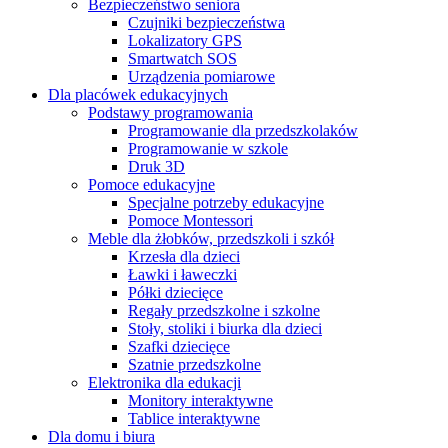
Bezpieczeństwo seniora
Czujniki bezpieczeństwa
Lokalizatory GPS
Smartwatch SOS
Urządzenia pomiarowe
Dla placówek edukacyjnych
Podstawy programowania
Programowanie dla przedszkolaków
Programowanie w szkole
Druk 3D
Pomoce edukacyjne
Specjalne potrzeby edukacyjne
Pomoce Montessori
Meble dla żłobków, przedszkoli i szkół
Krzesła dla dzieci
Ławki i ławeczki
Półki dziecięce
Regały przedszkolne i szkolne
Stoły, stoliki i biurka dla dzieci
Szafki dziecięce
Szatnie przedszkolne
Elektronika dla edukacji
Monitory interaktywne
Tablice interaktywne
Dla domu i biura