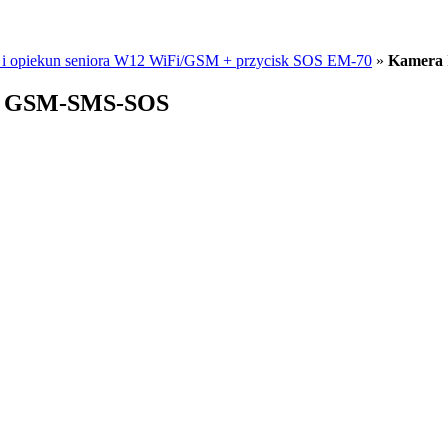
i opiekun seniora W12 WiFi/GSM + przycisk SOS EM-70
»
Kamera 
PP GSM-SMS-SOS