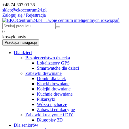
+48 74 307 03 38
sklep@ekocentrum24.pl
Zaloguj się / Rejestracja
0
koszyk pusty
Przełącz nawigację
Dla dzieci
Bezpieczeństwo dziecka
Lokalizatory GPS
Smartwatche dla dzieci
Zabawki drewniane
Domki dla lalek
Klocki drewniane
Kolejki drewniane
Kuchnie drewniane
Piłkarzyki
Wózki i pchacze
Zabawki edukacyjne
Zabawki kreatywne i DIY
Długopisy 3D
Dla seniorów