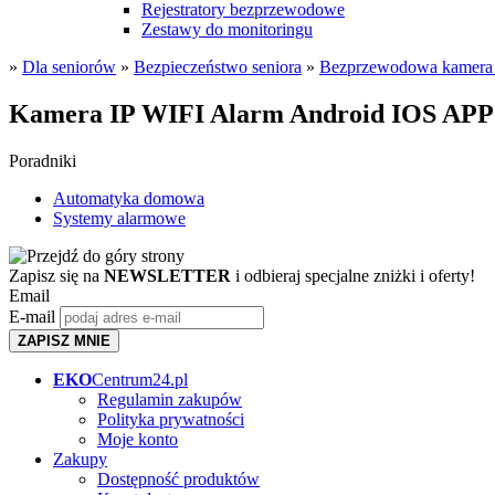
Rejestratory bezprzewodowe
Zestawy do monitoringu
»
Dla seniorów
»
Bezpieczeństwo seniora
»
Bezprzewodowa kamera 
Kamera IP WIFI Alarm Android IOS A
Poradniki
Automatyka domowa
Systemy alarmowe
Zapisz się na
NEWSLETTER
i odbieraj specjalne zniżki i oferty!
Email
E-mail
ZAPISZ MNIE
EKO
Centrum24.pl
Regulamin zakupów
Polityka prywatności
Moje konto
Zakupy
Dostępność produktów