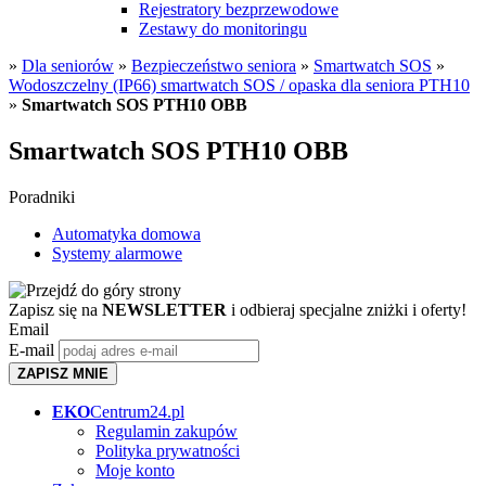
Rejestratory bezprzewodowe
Zestawy do monitoringu
»
Dla seniorów
»
Bezpieczeństwo seniora
»
Smartwatch SOS
»
Wodoszczelny (IP66) smartwatch SOS / opaska dla seniora PTH10
»
Smartwatch SOS PTH10 OBB
Smartwatch SOS PTH10 OBB
Poradniki
Automatyka domowa
Systemy alarmowe
Zapisz się na
NEWSLETTER
i odbieraj specjalne zniżki i oferty!
Email
E-mail
ZAPISZ MNIE
EKO
Centrum24.pl
Regulamin zakupów
Polityka prywatności
Moje konto