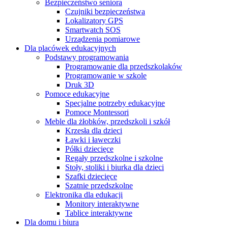
Bezpieczeństwo seniora
Czujniki bezpieczeństwa
Lokalizatory GPS
Smartwatch SOS
Urządzenia pomiarowe
Dla placówek edukacyjnych
Podstawy programowania
Programowanie dla przedszkolaków
Programowanie w szkole
Druk 3D
Pomoce edukacyjne
Specjalne potrzeby edukacyjne
Pomoce Montessori
Meble dla żłobków, przedszkoli i szkół
Krzesła dla dzieci
Ławki i ławeczki
Półki dziecięce
Regały przedszkolne i szkolne
Stoły, stoliki i biurka dla dzieci
Szafki dziecięce
Szatnie przedszkolne
Elektronika dla edukacji
Monitory interaktywne
Tablice interaktywne
Dla domu i biura