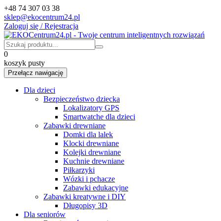
+48 74 307 03 38
sklep@ekocentrum24.pl
Zaloguj się / Rejestracja
0
koszyk pusty
Przełącz nawigację
Dla dzieci
Bezpieczeństwo dziecka
Lokalizatory GPS
Smartwatche dla dzieci
Zabawki drewniane
Domki dla lalek
Klocki drewniane
Kolejki drewniane
Kuchnie drewniane
Piłkarzyki
Wózki i pchacze
Zabawki edukacyjne
Zabawki kreatywne i DIY
Długopisy 3D
Dla seniorów