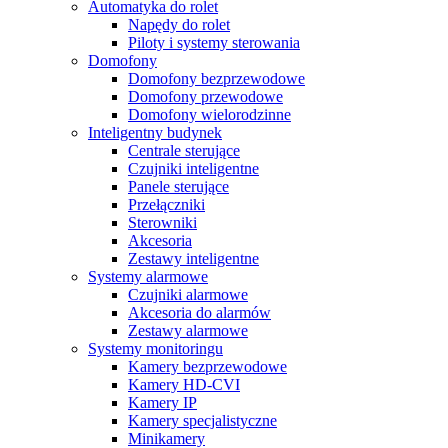
Automatyka do rolet
Napędy do rolet
Piloty i systemy sterowania
Domofony
Domofony bezprzewodowe
Domofony przewodowe
Domofony wielorodzinne
Inteligentny budynek
Centrale sterujące
Czujniki inteligentne
Panele sterujące
Przełączniki
Sterowniki
Akcesoria
Zestawy inteligentne
Systemy alarmowe
Czujniki alarmowe
Akcesoria do alarmów
Zestawy alarmowe
Systemy monitoringu
Kamery bezprzewodowe
Kamery HD-CVI
Kamery IP
Kamery specjalistyczne
Minikamery