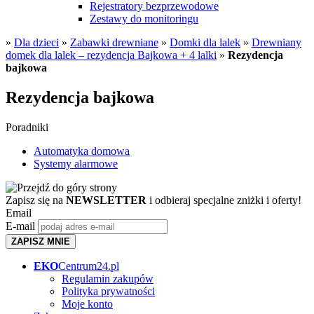
Rejestratory bezprzewodowe
Zestawy do monitoringu
»
Dla dzieci
»
Zabawki drewniane
»
Domki dla lalek
»
Drewniany
domek dla lalek – rezydencja Bajkowa + 4 lalki
»
Rezydencja
bajkowa
Rezydencja bajkowa
Poradniki
Automatyka domowa
Systemy alarmowe
Zapisz się na
NEWSLETTER
i odbieraj specjalne zniżki i oferty!
Email
E-mail
ZAPISZ MNIE
EKO
Centrum24.pl
Regulamin zakupów
Polityka prywatności
Moje konto