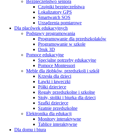
Bezpieczeństwo seniora
Czujniki bezpieczeństwa
Lokalizatory GPS
Smartwatch SOS
Urządzenia pomiarowe
Dla placówek edukacyjnych
Podstawy programowania
Programowanie dla przedszkolaków
Programowanie w szkole
Druk 3D
Pomoce edukacyjne
Specjalne potrzeby edukacyjne
Pomoce Montessori
Meble dla żłobków, przedszkoli i szkół
Krzesła dla dzieci
Ławki i ławeczki
Półki dziecięce
Regały przedszkolne i szkolne
Stoły, stoliki i biurka dla dzieci
Szafki dziecięce
Szatnie przedszkolne
Elektronika dla edukacji
Monitory interaktywne
Tablice interaktywne
Dla domu i biura