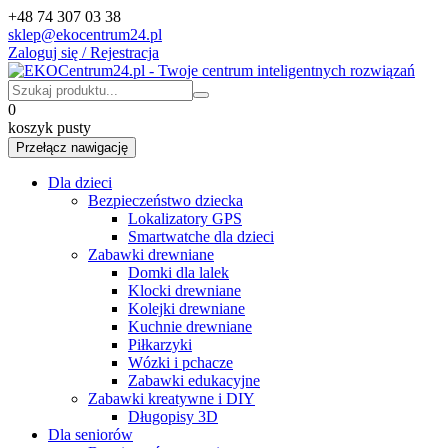
+48 74 307 03 38
sklep@ekocentrum24.pl
Zaloguj się / Rejestracja
0
koszyk pusty
Przełącz nawigację
Dla dzieci
Bezpieczeństwo dziecka
Lokalizatory GPS
Smartwatche dla dzieci
Zabawki drewniane
Domki dla lalek
Klocki drewniane
Kolejki drewniane
Kuchnie drewniane
Piłkarzyki
Wózki i pchacze
Zabawki edukacyjne
Zabawki kreatywne i DIY
Długopisy 3D
Dla seniorów