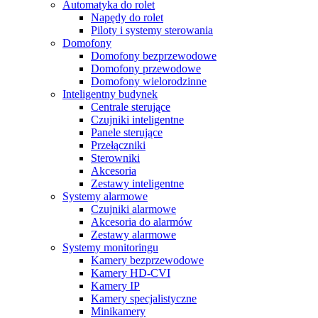
Automatyka do rolet
Napędy do rolet
Piloty i systemy sterowania
Domofony
Domofony bezprzewodowe
Domofony przewodowe
Domofony wielorodzinne
Inteligentny budynek
Centrale sterujące
Czujniki inteligentne
Panele sterujące
Przełączniki
Sterowniki
Akcesoria
Zestawy inteligentne
Systemy alarmowe
Czujniki alarmowe
Akcesoria do alarmów
Zestawy alarmowe
Systemy monitoringu
Kamery bezprzewodowe
Kamery HD-CVI
Kamery IP
Kamery specjalistyczne
Minikamery