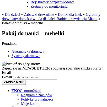
Rejestratory bezprzewodowe
Zestawy do monitoringu
»
Dla dzieci
»
Zabawki drewniane
»
Domki dla lalek
»
Ogromny
drewniany domek z windą dla lalek Barbie – rezydencja Miami
»
Pokój do nauki – mebelki
Pokój do nauki – mebelki
Poradniki
Automatyka domowa
Systemy alarmowe
Zapisz się na
NEWSLETTER
i odbieraj specjalne zniżki i oferty!
Email
E-mail
ZAPISZ MNIE
EKO
Centrum24.pl
Regulamin zakupów
Polityka prywatności
Moje konto