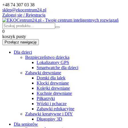
+48 74 307 03 38
sklep@ekocentrum24.pl
Zaloguj się / Rejestracja
0
koszyk pusty
Przełącz nawigację
Dla dzieci
Bezpieczeństwo dziecka
Lokalizatory GPS
Smartwatche dla dzieci
Zabawki drewniane
Domki dla lalek
Klocki drewniane
Kolejki drewniane
Kuchnie drewniane
Piłkarzyki
Wózki i pchacze
Zabawki edukacyjne
Zabawki kreatywne i DIY
Długopisy 3D
Dla seniorów