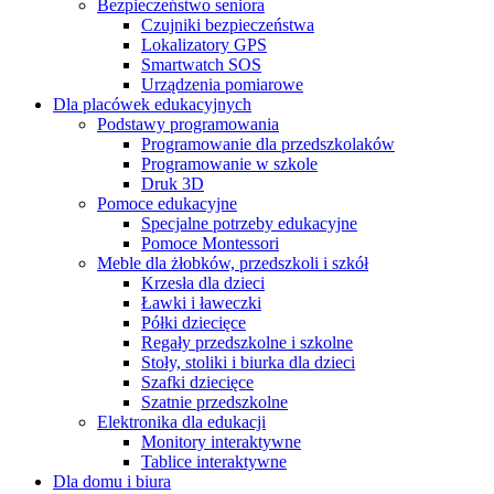
Bezpieczeństwo seniora
Czujniki bezpieczeństwa
Lokalizatory GPS
Smartwatch SOS
Urządzenia pomiarowe
Dla placówek edukacyjnych
Podstawy programowania
Programowanie dla przedszkolaków
Programowanie w szkole
Druk 3D
Pomoce edukacyjne
Specjalne potrzeby edukacyjne
Pomoce Montessori
Meble dla żłobków, przedszkoli i szkół
Krzesła dla dzieci
Ławki i ławeczki
Półki dziecięce
Regały przedszkolne i szkolne
Stoły, stoliki i biurka dla dzieci
Szafki dziecięce
Szatnie przedszkolne
Elektronika dla edukacji
Monitory interaktywne
Tablice interaktywne
Dla domu i biura