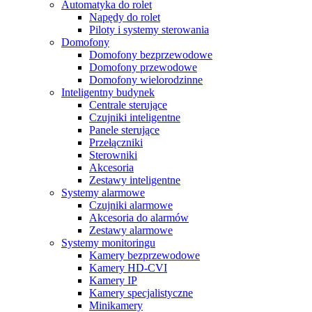
Automatyka do rolet
Napędy do rolet
Piloty i systemy sterowania
Domofony
Domofony bezprzewodowe
Domofony przewodowe
Domofony wielorodzinne
Inteligentny budynek
Centrale sterujące
Czujniki inteligentne
Panele sterujące
Przełączniki
Sterowniki
Akcesoria
Zestawy inteligentne
Systemy alarmowe
Czujniki alarmowe
Akcesoria do alarmów
Zestawy alarmowe
Systemy monitoringu
Kamery bezprzewodowe
Kamery HD-CVI
Kamery IP
Kamery specjalistyczne
Minikamery