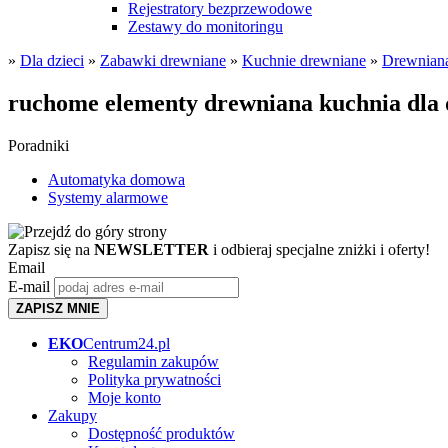
Rejestratory bezprzewodowe
Zestawy do monitoringu
»
Dla dzieci
»
Zabawki drewniane
»
Kuchnie drewniane
»
Drewniana
ruchome elementy drewniana kuchnia dla 
Poradniki
Automatyka domowa
Systemy alarmowe
Zapisz się na
NEWSLETTER
i odbieraj specjalne zniżki i oferty!
Email
E-mail
ZAPISZ MNIE
EKO
Centrum24.pl
Regulamin zakupów
Polityka prywatności
Moje konto
Zakupy
Dostępność produktów