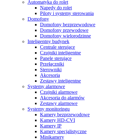
Automatyka do rolet
Napędy do rolet
Piloty i systemy sterowania
Domofony
Domofony bezprzewodowe
Domofony przewodowe
Domofony wielorodzinne
Inteligentny budynek
Centrale sterujące
Czujniki inteligentne
Panele sterujące
Przełączniki
Sterowniki
Akcesoria
Zestawy inteligentne
Systemy alarmowe
Czujniki alarmowe
Akcesoria do alarmów
Zestawy alarmowe
Systemy monitoringu
Kamery bezprzewodowe
Kamery HD-CVI
Kamery IP
Kamery specjalistyczne
Minikamery