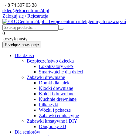
+48 74 307 03 38
sklep@ekocentrum24.pl
Zaloguj się / Rejestracja
0
koszyk pusty
Przełącz nawigację
Dla dzieci
Bezpieczeństwo dziecka
Lokalizatory GPS
Smartwatche dla dzieci
Zabawki drewniane
Domki dla lalek
Klocki drewniane
Kolejki drewniane
Kuchnie drewniane
Piłkarzyki
Wózki i pchacze
Zabawki edukacyjne
Zabawki kreatywne i DIY
Długopisy 3D
Dla seniorów