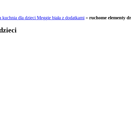
 kuchnia dla dzieci Meggie biała z dodatkami
»
ruchome elementy dr
dzieci