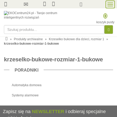
Prze
nawi
0
koszyk pusty
»
Produkty archiwalne
»
Krzesełko bukowe dla dzieci, rozmiar 1
»
krzeselko-bukowe-rozmiar-1-bukowe
krzeselko-bukowe-rozmiar-1-bukowe
PORADNIKI
Automatyka domowa
Systemy alarmowe
Zapisz się na
NEWSLETTER
i odbieraj specjalne