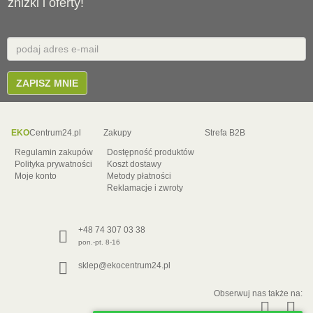
zniżki i oferty!
Email
E-
mail
ZAPISZ MNIE
EKO
Centrum24.pl
Zakupy
Strefa B2B
Regulamin zakupów
Dostępność produktów
Polityka prywatności
Koszt dostawy
Moje konto
Metody płatności
Reklamacje i zwroty
+48 74 307 03 38
pon.-pt. 8-16
sklep@ekocentrum24.pl
Obserwuj nas także na: