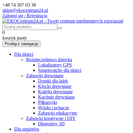
+48 74 307 03 38
sklep@ekocentrum24.pl
Zaloguj się / Rejestracja
0
koszyk pusty
Przełącz nawigację
Dla dzieci
Bezpieczeństwo dziecka
Lokalizatory GPS
Smartwatche dla dzieci
Zabawki drewniane
Domki dla lalek
Klocki drewniane
Kolejki drewniane
Kuchnie drewniane
Piłkarzyki
Wózki i pchacze
Zabawki edukacyjne
Zabawki kreatywne i DIY
Długopisy 3D
Dla seniorów