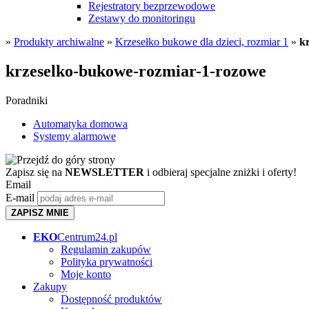
Rejestratory bezprzewodowe
Zestawy do monitoringu
»
Produkty archiwalne
»
Krzesełko bukowe dla dzieci, rozmiar 1
»
k
krzeselko-bukowe-rozmiar-1-rozowe
Poradniki
Automatyka domowa
Systemy alarmowe
Zapisz się na
NEWSLETTER
i odbieraj specjalne zniżki i oferty!
Email
E-mail
ZAPISZ MNIE
EKO
Centrum24.pl
Regulamin zakupów
Polityka prywatności
Moje konto
Zakupy
Dostępność produktów