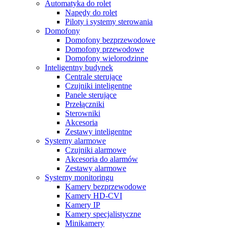
Automatyka do rolet
Napędy do rolet
Piloty i systemy sterowania
Domofony
Domofony bezprzewodowe
Domofony przewodowe
Domofony wielorodzinne
Inteligentny budynek
Centrale sterujące
Czujniki inteligentne
Panele sterujące
Przełączniki
Sterowniki
Akcesoria
Zestawy inteligentne
Systemy alarmowe
Czujniki alarmowe
Akcesoria do alarmów
Zestawy alarmowe
Systemy monitoringu
Kamery bezprzewodowe
Kamery HD-CVI
Kamery IP
Kamery specjalistyczne
Minikamery