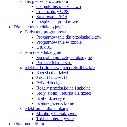
Bezpieczeństwo seniora
Czujniki bezpieczeństwa
Lokalizatory GPS
Smartwatch SOS
Urządzenia pomiarowe
Dla placówek edukacyjnych
Podstawy programowania
Programowanie dla przedszkolaków
Programowanie w szkole
Druk 3D
Pomoce edukacyjne
Specjalne potrzeby edukacyjne
Pomoce Montessori
Meble dla żłobków, przedszkoli i szkół
Krzesła dla dzieci
Ławki i ławeczki
Półki dziecięce
Regały przedszkolne i szkolne
Stoły, stoliki i biurka dla dzieci
Szafki dziecięce
Szatnie przedszkolne
Elektronika dla edukacji
Monitory interaktywne
Tablice interaktywne
Dla domu i biura