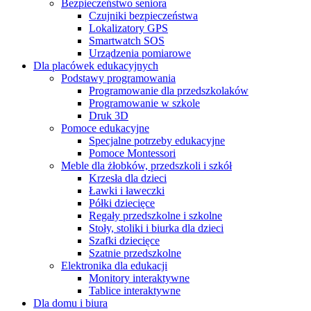
Bezpieczeństwo seniora
Czujniki bezpieczeństwa
Lokalizatory GPS
Smartwatch SOS
Urządzenia pomiarowe
Dla placówek edukacyjnych
Podstawy programowania
Programowanie dla przedszkolaków
Programowanie w szkole
Druk 3D
Pomoce edukacyjne
Specjalne potrzeby edukacyjne
Pomoce Montessori
Meble dla żłobków, przedszkoli i szkół
Krzesła dla dzieci
Ławki i ławeczki
Półki dziecięce
Regały przedszkolne i szkolne
Stoły, stoliki i biurka dla dzieci
Szafki dziecięce
Szatnie przedszkolne
Elektronika dla edukacji
Monitory interaktywne
Tablice interaktywne
Dla domu i biura