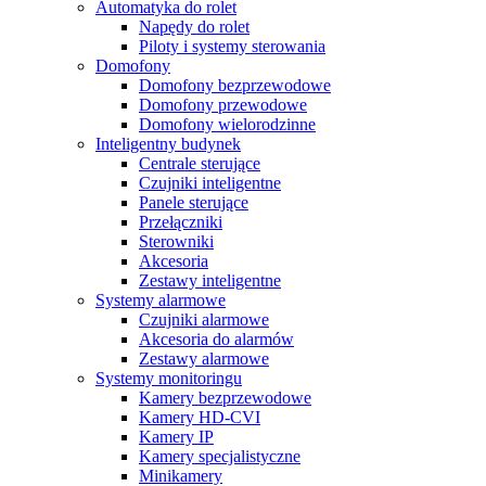
Automatyka do rolet
Napędy do rolet
Piloty i systemy sterowania
Domofony
Domofony bezprzewodowe
Domofony przewodowe
Domofony wielorodzinne
Inteligentny budynek
Centrale sterujące
Czujniki inteligentne
Panele sterujące
Przełączniki
Sterowniki
Akcesoria
Zestawy inteligentne
Systemy alarmowe
Czujniki alarmowe
Akcesoria do alarmów
Zestawy alarmowe
Systemy monitoringu
Kamery bezprzewodowe
Kamery HD-CVI
Kamery IP
Kamery specjalistyczne
Minikamery