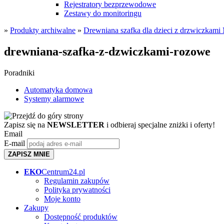
Rejestratory bezprzewodowe
Zestawy do monitoringu
»
Produkty archiwalne
»
Drewniana szafka dla dzieci z drzwiczkam
drewniana-szafka-z-dzwiczkami-rozowe
Poradniki
Automatyka domowa
Systemy alarmowe
Zapisz się na
NEWSLETTER
i odbieraj specjalne zniżki i oferty!
Email
E-mail
ZAPISZ MNIE
EKO
Centrum24.pl
Regulamin zakupów
Polityka prywatności
Moje konto
Zakupy
Dostępność produktów