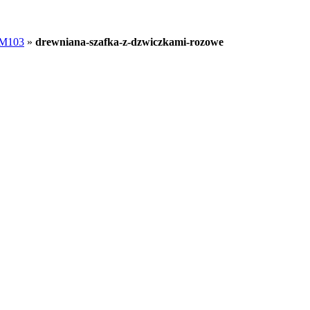
i M103
»
drewniana-szafka-z-dzwiczkami-rozowe