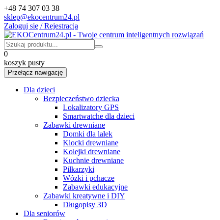
+48 74 307 03 38
sklep@ekocentrum24.pl
Zaloguj się / Rejestracja
0
koszyk pusty
Przełącz nawigację
Dla dzieci
Bezpieczeństwo dziecka
Lokalizatory GPS
Smartwatche dla dzieci
Zabawki drewniane
Domki dla lalek
Klocki drewniane
Kolejki drewniane
Kuchnie drewniane
Piłkarzyki
Wózki i pchacze
Zabawki edukacyjne
Zabawki kreatywne i DIY
Długopisy 3D
Dla seniorów