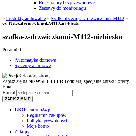
Rejestratory bezprzewodowe
Zestawy do monitoringu
»
Produkty archiwalne
»
Szafka dziecięca z drzwiczkami M112
»
szafka-z-drzwiczkami-M112-niebieska
szafka-z-drzwiczkami-M112-niebieska
Poradniki
Automatyka domowa
Systemy alarmowe
Zapisz się na
NEWSLETTER
i odbieraj specjalne zniżki i oferty!
Email
E-mail
ZAPISZ MNIE
EKO
Centrum24.pl
Regulamin zakupów
Polityka prywatności
Moje konto
Zakupy