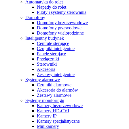
Automatyka do rolet
Napędy do rolet
Piloty i systemy sterowania
Domofony
Domofony bezprzewodowe
Domofony przewodowe
Domofony wielorodzinne
Inteligentny budynek
Centrale sterujące
Czujniki inteligentne
Panele sterujące
Przełączniki
Sterowniki
Akcesoria
Zestawy inteligentne
Systemy alarmowe
Czujniki alarmowe
Akcesoria do alarmów
Zestawy alarmowe
Systemy monitoringu
Kamery bezprzewodowe
Kamery HD-CVI
Kamery IP
Kamery specjalistyczne
Minikamery