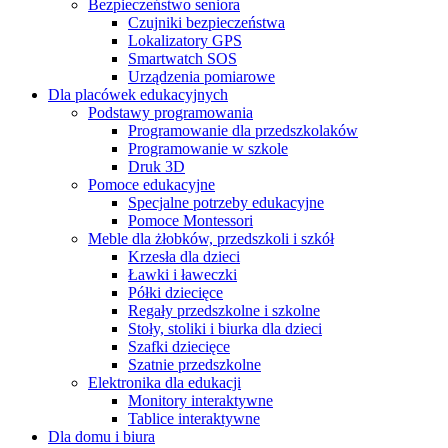
Bezpieczeństwo seniora
Czujniki bezpieczeństwa
Lokalizatory GPS
Smartwatch SOS
Urządzenia pomiarowe
Dla placówek edukacyjnych
Podstawy programowania
Programowanie dla przedszkolaków
Programowanie w szkole
Druk 3D
Pomoce edukacyjne
Specjalne potrzeby edukacyjne
Pomoce Montessori
Meble dla żłobków, przedszkoli i szkół
Krzesła dla dzieci
Ławki i ławeczki
Półki dziecięce
Regały przedszkolne i szkolne
Stoły, stoliki i biurka dla dzieci
Szafki dziecięce
Szatnie przedszkolne
Elektronika dla edukacji
Monitory interaktywne
Tablice interaktywne
Dla domu i biura