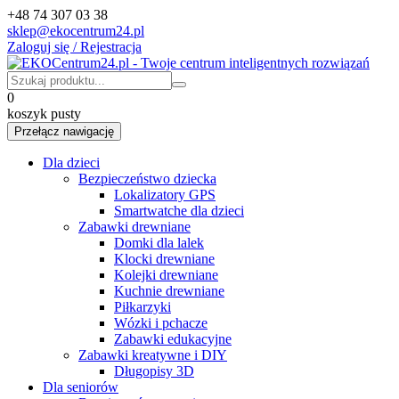
+48 74 307 03 38
sklep@ekocentrum24.pl
Zaloguj się / Rejestracja
0
koszyk pusty
Przełącz nawigację
Dla dzieci
Bezpieczeństwo dziecka
Lokalizatory GPS
Smartwatche dla dzieci
Zabawki drewniane
Domki dla lalek
Klocki drewniane
Kolejki drewniane
Kuchnie drewniane
Piłkarzyki
Wózki i pchacze
Zabawki edukacyjne
Zabawki kreatywne i DIY
Długopisy 3D
Dla seniorów