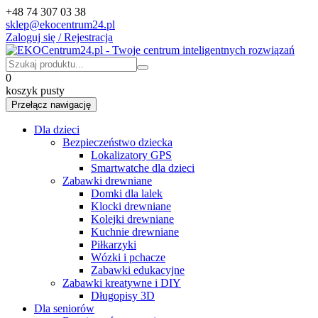
+48 74 307 03 38
sklep@ekocentrum24.pl
Zaloguj się / Rejestracja
0
koszyk pusty
Przełącz nawigację
Dla dzieci
Bezpieczeństwo dziecka
Lokalizatory GPS
Smartwatche dla dzieci
Zabawki drewniane
Domki dla lalek
Klocki drewniane
Kolejki drewniane
Kuchnie drewniane
Piłkarzyki
Wózki i pchacze
Zabawki edukacyjne
Zabawki kreatywne i DIY
Długopisy 3D
Dla seniorów