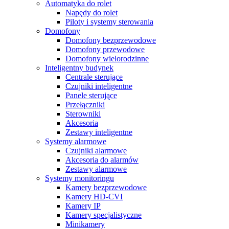
Automatyka do rolet
Napędy do rolet
Piloty i systemy sterowania
Domofony
Domofony bezprzewodowe
Domofony przewodowe
Domofony wielorodzinne
Inteligentny budynek
Centrale sterujące
Czujniki inteligentne
Panele sterujące
Przełączniki
Sterowniki
Akcesoria
Zestawy inteligentne
Systemy alarmowe
Czujniki alarmowe
Akcesoria do alarmów
Zestawy alarmowe
Systemy monitoringu
Kamery bezprzewodowe
Kamery HD-CVI
Kamery IP
Kamery specjalistyczne
Minikamery