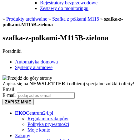
Rejestratory bezprzewodowe
Zestawy do monitoringu
»
Produkty archiwalne
»
Szafka z półkami M115
»
szafka-z-
polkami-M115B-zielona
szafka-z-polkami-M115B-zielona
Poradniki
Automatyka domowa
Systemy alarmowe
Zapisz się na
NEWSLETTER
i odbieraj specjalne zniżki i oferty!
Email
E-mail
ZAPISZ MNIE
EKO
Centrum24.pl
Regulamin zakupów
Polityka prywatności
Moje konto
Zakupy