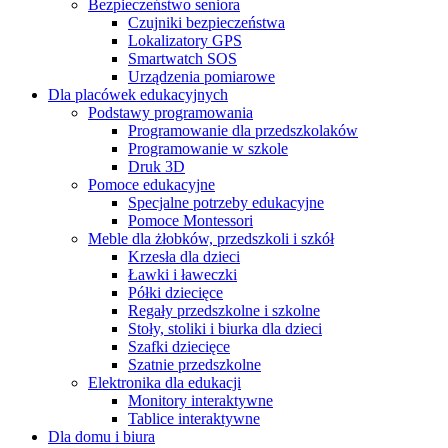
Bezpieczeństwo seniora
Czujniki bezpieczeństwa
Lokalizatory GPS
Smartwatch SOS
Urządzenia pomiarowe
Dla placówek edukacyjnych
Podstawy programowania
Programowanie dla przedszkolaków
Programowanie w szkole
Druk 3D
Pomoce edukacyjne
Specjalne potrzeby edukacyjne
Pomoce Montessori
Meble dla żłobków, przedszkoli i szkół
Krzesła dla dzieci
Ławki i ławeczki
Półki dziecięce
Regały przedszkolne i szkolne
Stoły, stoliki i biurka dla dzieci
Szafki dziecięce
Szatnie przedszkolne
Elektronika dla edukacji
Monitory interaktywne
Tablice interaktywne
Dla domu i biura