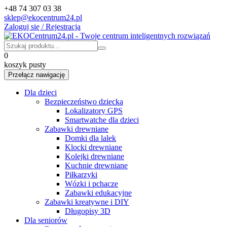
+48 74 307 03 38
sklep@ekocentrum24.pl
Zaloguj się / Rejestracja
0
koszyk pusty
Przełącz nawigację
Dla dzieci
Bezpieczeństwo dziecka
Lokalizatory GPS
Smartwatche dla dzieci
Zabawki drewniane
Domki dla lalek
Klocki drewniane
Kolejki drewniane
Kuchnie drewniane
Piłkarzyki
Wózki i pchacze
Zabawki edukacyjne
Zabawki kreatywne i DIY
Długopisy 3D
Dla seniorów