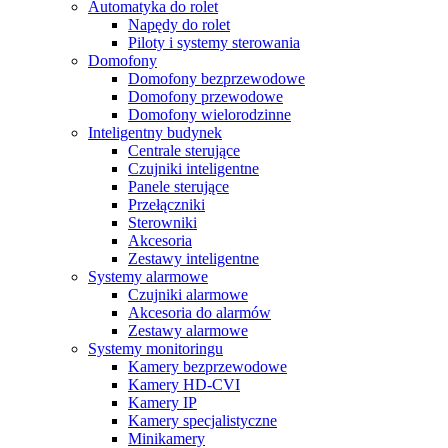
Automatyka do rolet
Napędy do rolet
Piloty i systemy sterowania
Domofony
Domofony bezprzewodowe
Domofony przewodowe
Domofony wielorodzinne
Inteligentny budynek
Centrale sterujące
Czujniki inteligentne
Panele sterujące
Przełączniki
Sterowniki
Akcesoria
Zestawy inteligentne
Systemy alarmowe
Czujniki alarmowe
Akcesoria do alarmów
Zestawy alarmowe
Systemy monitoringu
Kamery bezprzewodowe
Kamery HD-CVI
Kamery IP
Kamery specjalistyczne
Minikamery