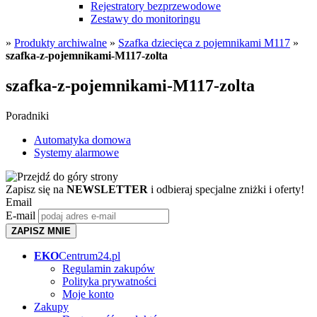
Rejestratory bezprzewodowe
Zestawy do monitoringu
»
Produkty archiwalne
»
Szafka dziecięca z pojemnikami M117
»
szafka-z-pojemnikami-M117-zolta
szafka-z-pojemnikami-M117-zolta
Poradniki
Automatyka domowa
Systemy alarmowe
Zapisz się na
NEWSLETTER
i odbieraj specjalne zniżki i oferty!
Email
E-mail
ZAPISZ MNIE
EKO
Centrum24.pl
Regulamin zakupów
Polityka prywatności
Moje konto
Zakupy