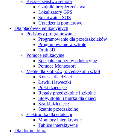
Bezpieczeństwo seniora
Czujniki bezpieczeństwa
Lokalizatory GPS
Smartwatch SOS
Urządzenia pomiarowe
Dla placówek edukacyjnych
Podstawy programowania
Programowanie dla przedszkolaków
Programowanie w szkole
Druk 3D
Pomoce edukacyjne
Specjalne potrzeby edukacyjne
Pomoce Montessori
Meble dla żłobków, przedszkoli i szkół
Krzesła dla dzieci
Ławki i ławeczki
Półki dziecięce
Regały przedszkolne i szkolne
Stoły, stoliki i biurka dla dzieci
Szafki dziecięce
Szatnie przedszkolne
Elektronika dla edukacji
Monitory interaktywne
Tablice interaktywne
Dla domu i biura