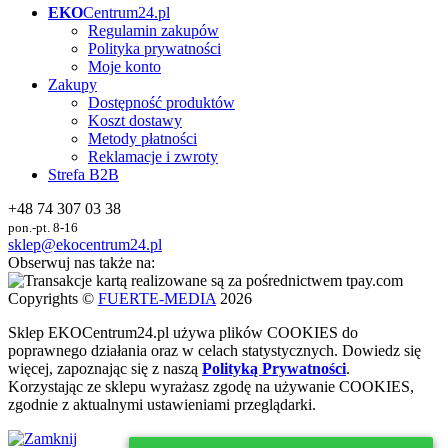
EKO
Centrum24.pl
Regulamin zakupów
Polityka prywatności
Moje konto
Zakupy
Dostępność produktów
Koszt dostawy
Metody płatności
Reklamacje i zwroty
Strefa B2B
+48 74 307 03 38
pon.-pt. 8-16
sklep@ekocentrum24.pl
Obserwuj nas także na:
Copyrights ©
FUERTE-MEDIA
2026
Sklep
EKO
Centrum24.pl używa plików COOKIES do
poprawnego działania oraz w celach statystycznych
. Dowiedz się
więcej, zapoznając się z naszą
Polityką Prywatności
.
Korzystając ze sklepu wyrażasz zgodę na używanie COOKIES,
zgodnie z aktualnymi ustawieniami przeglądarki.