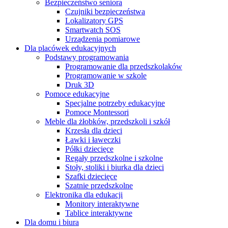
Bezpieczeństwo seniora
Czujniki bezpieczeństwa
Lokalizatory GPS
Smartwatch SOS
Urządzenia pomiarowe
Dla placówek edukacyjnych
Podstawy programowania
Programowanie dla przedszkolaków
Programowanie w szkole
Druk 3D
Pomoce edukacyjne
Specjalne potrzeby edukacyjne
Pomoce Montessori
Meble dla żłobków, przedszkoli i szkół
Krzesła dla dzieci
Ławki i ławeczki
Półki dziecięce
Regały przedszkolne i szkolne
Stoły, stoliki i biurka dla dzieci
Szafki dziecięce
Szatnie przedszkolne
Elektronika dla edukacji
Monitory interaktywne
Tablice interaktywne
Dla domu i biura