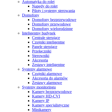
Automatyka do rolet
Napędy do rolet
Piloty i systemy sterowania
Domofony
Domofony bezprzewodowe
Domofony przewodowe
Domofony wielorodzinne
Inteligentny budynek
Centrale sterujące
Czujniki inteligentne
Panele sterujące
Przełączniki
Sterowniki
Akcesoria
Zestawy inteligentne
Systemy alarmowe
Czujniki alarmowe
Akcesoria do alarmów
Zestawy alarmowe
Systemy monitoringu
Kamery bezprzewodowe
Kamery HD-CVI
Kamery IP
Kamery specjalistyczne
Minikamery