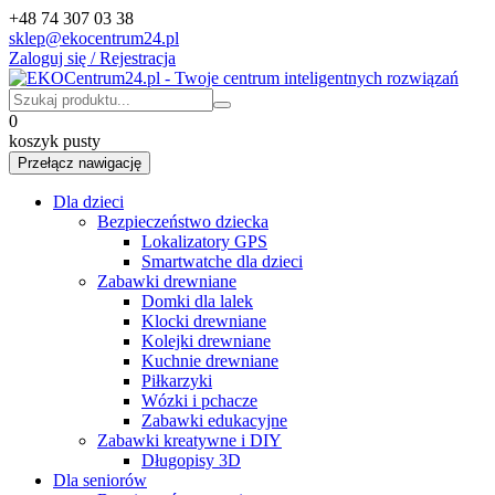
+48 74 307 03 38
sklep@ekocentrum24.pl
Zaloguj się / Rejestracja
0
koszyk pusty
Przełącz nawigację
Dla dzieci
Bezpieczeństwo dziecka
Lokalizatory GPS
Smartwatche dla dzieci
Zabawki drewniane
Domki dla lalek
Klocki drewniane
Kolejki drewniane
Kuchnie drewniane
Piłkarzyki
Wózki i pchacze
Zabawki edukacyjne
Zabawki kreatywne i DIY
Długopisy 3D
Dla seniorów