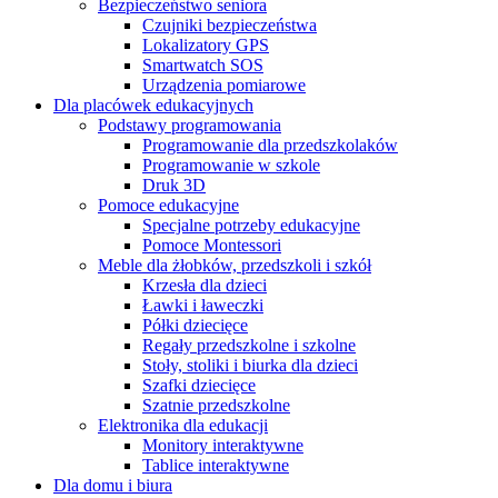
Bezpieczeństwo seniora
Czujniki bezpieczeństwa
Lokalizatory GPS
Smartwatch SOS
Urządzenia pomiarowe
Dla placówek edukacyjnych
Podstawy programowania
Programowanie dla przedszkolaków
Programowanie w szkole
Druk 3D
Pomoce edukacyjne
Specjalne potrzeby edukacyjne
Pomoce Montessori
Meble dla żłobków, przedszkoli i szkół
Krzesła dla dzieci
Ławki i ławeczki
Półki dziecięce
Regały przedszkolne i szkolne
Stoły, stoliki i biurka dla dzieci
Szafki dziecięce
Szatnie przedszkolne
Elektronika dla edukacji
Monitory interaktywne
Tablice interaktywne
Dla domu i biura