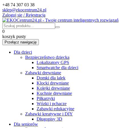
+48 74 307 03 38
sklep@ekocentrum24.pl
Zaloguj się / Rejestracja
0
koszyk pusty
Przełącz nawigację
Dla dzieci
Bezpieczeństwo dziecka
Lokalizatory GPS
Smartwatche dla dzieci
Zabawki drewniane
Domki dla lalek
Klocki drewniane
Kolejki drewniane
Kuchnie drewniane
Piłkarzyki
Wózki i pchacze
Zabawki edukacyjne
Zabawki kreatywne i DIY
Długopisy 3D
Dla seniorów