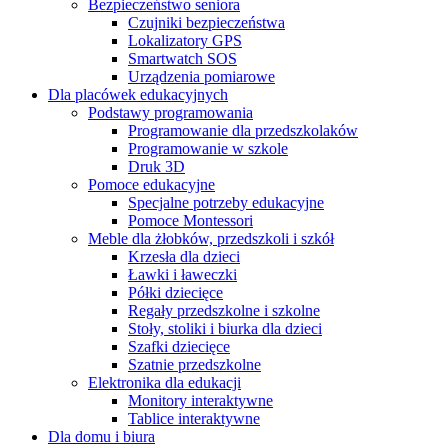
Bezpieczeństwo seniora
Czujniki bezpieczeństwa
Lokalizatory GPS
Smartwatch SOS
Urządzenia pomiarowe
Dla placówek edukacyjnych
Podstawy programowania
Programowanie dla przedszkolaków
Programowanie w szkole
Druk 3D
Pomoce edukacyjne
Specjalne potrzeby edukacyjne
Pomoce Montessori
Meble dla żłobków, przedszkoli i szkół
Krzesła dla dzieci
Ławki i ławeczki
Półki dziecięce
Regały przedszkolne i szkolne
Stoły, stoliki i biurka dla dzieci
Szafki dziecięce
Szatnie przedszkolne
Elektronika dla edukacji
Monitory interaktywne
Tablice interaktywne
Dla domu i biura