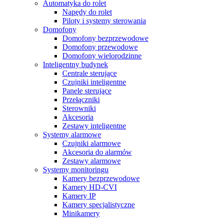
Automatyka do rolet
Napędy do rolet
Piloty i systemy sterowania
Domofony
Domofony bezprzewodowe
Domofony przewodowe
Domofony wielorodzinne
Inteligentny budynek
Centrale sterujące
Czujniki inteligentne
Panele sterujące
Przełączniki
Sterowniki
Akcesoria
Zestawy inteligentne
Systemy alarmowe
Czujniki alarmowe
Akcesoria do alarmów
Zestawy alarmowe
Systemy monitoringu
Kamery bezprzewodowe
Kamery HD-CVI
Kamery IP
Kamery specjalistyczne
Minikamery