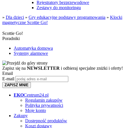
Rejestratory bezprzewodowe
Zestawy do monitoringu
»
Dla dzieci
»
Gry edukacyjne podstawy programowania
»
Klocki
magnetyczne Scottie Go!
Scottie Go!
Poradniki
Automatyka domowa
Systemy alarmowe
Zapisz się na
NEWSLETTER
i odbieraj specjalne zniżki i oferty!
Email
E-mail
ZAPISZ MNIE
EKO
Centrum24.pl
Regulamin zakupów
Polityka prywatności
Moje konto
Zakupy
Dostępność produktów
Koszt dostawy