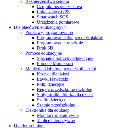
Bezpieczeństwo seniora
Czujniki bezpieczeństwa
Lokalizatory GPS
Smartwatch SOS
Urządzenia pomiarowe
Dla placówek edukacyjnych
Podstawy programowania
Programowanie dla przedszkolaków
Programowanie w szkole
Druk 3D
Pomoce edukacyjne
Specjalne potrzeby edukacyjne
Pomoce Montessori
Meble dla żłobków, przedszkoli i szkół
Krzesła dla dzieci
Ławki i ławeczki
Półki dziecięce
Regały przedszkolne i szkolne
Stoły, stoliki i biurka dla dzieci
Szafki dziecięce
Szatnie przedszkolne
Elektronika dla edukacji
Monitory interaktywne
Tablice interaktywne
Dla domu i biura