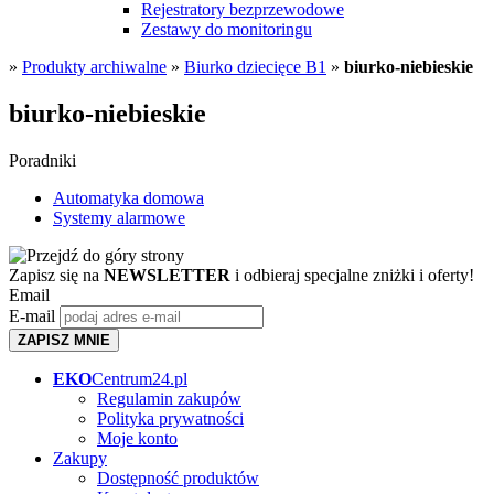
Rejestratory bezprzewodowe
Zestawy do monitoringu
»
Produkty archiwalne
»
Biurko dziecięce B1
»
biurko-niebieskie
biurko-niebieskie
Poradniki
Automatyka domowa
Systemy alarmowe
Zapisz się na
NEWSLETTER
i odbieraj specjalne zniżki i oferty!
Email
E-mail
ZAPISZ MNIE
EKO
Centrum24.pl
Regulamin zakupów
Polityka prywatności
Moje konto
Zakupy
Dostępność produktów