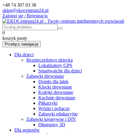
+48 74 307 03 38
sklep@ekocentrum24.pl
Zaloguj się / Rejestracja
0
koszyk pusty
Przełącz nawigację
Dla dzieci
Bezpieczeństwo dziecka
Lokalizatory GPS
Smartwatche dla dzieci
Zabawki drewniane
Domki dla lalek
Klocki drewniane
Kolejki drewniane
Kuchnie drewniane
Piłkarzyki
Wózki i pchacze
Zabawki edukacyjne
Zabawki kreatywne i DIY
Długopisy 3D
Dla seniorów