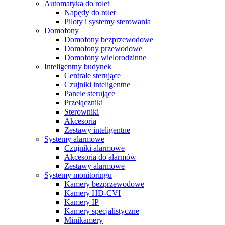
Automatyka do rolet
Napędy do rolet
Piloty i systemy sterowania
Domofony
Domofony bezprzewodowe
Domofony przewodowe
Domofony wielorodzinne
Inteligentny budynek
Centrale sterujące
Czujniki inteligentne
Panele sterujące
Przełączniki
Sterowniki
Akcesoria
Zestawy inteligentne
Systemy alarmowe
Czujniki alarmowe
Akcesoria do alarmów
Zestawy alarmowe
Systemy monitoringu
Kamery bezprzewodowe
Kamery HD-CVI
Kamery IP
Kamery specjalistyczne
Minikamery