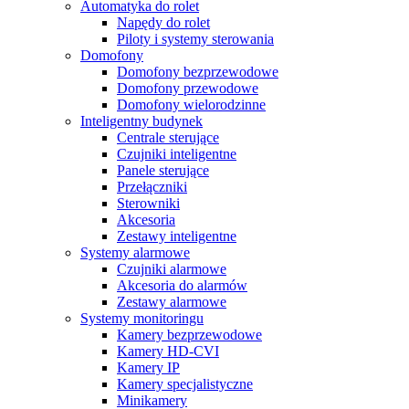
Automatyka do rolet
Napędy do rolet
Piloty i systemy sterowania
Domofony
Domofony bezprzewodowe
Domofony przewodowe
Domofony wielorodzinne
Inteligentny budynek
Centrale sterujące
Czujniki inteligentne
Panele sterujące
Przełączniki
Sterowniki
Akcesoria
Zestawy inteligentne
Systemy alarmowe
Czujniki alarmowe
Akcesoria do alarmów
Zestawy alarmowe
Systemy monitoringu
Kamery bezprzewodowe
Kamery HD-CVI
Kamery IP
Kamery specjalistyczne
Minikamery