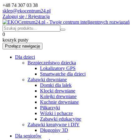
+48 74 307 03 38
sklep@ekocentrum24.pl
Zaloguj się / Rejestracja
0
koszyk pusty
Przełącz nawigację
Dla dzieci
Bezpieczeństwo dziecka
Lokalizatory GPS
Smartwatche dla dzieci
Zabawki drewniane
Domki dla lalek
Klocki drewniane
Kolejki drewniane
Kuchnie drewniane
Piłkarzyki
Wózki i pchacze
Zabawki edukacyjne
Zabawki kreatywne i DIY
Długopisy 3D
Dla seniorów