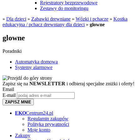
Rejestratory bezprzewodowe
Zestawy do monitoringu
»
Dla dzieci
»
Zabawki drewniane
»
Wózki i pchacze
»
Kostka
edukacyjna / pchacz drewniany dla dzieci
»
glowne
glowne
Poradniki
Automatyka domowa
Systemy alarmowe
Zapisz się na
NEWSLETTER
i odbieraj specjalne zniżki i oferty!
Email
E-mail
ZAPISZ MNIE
EKO
Centrum24.pl
Regulamin zakupów
Polityka prywatności
Moje konto
Zakupy