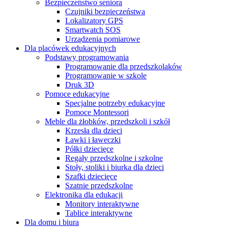
Bezpieczeństwo seniora
Czujniki bezpieczeństwa
Lokalizatory GPS
Smartwatch SOS
Urządzenia pomiarowe
Dla placówek edukacyjnych
Podstawy programowania
Programowanie dla przedszkolaków
Programowanie w szkole
Druk 3D
Pomoce edukacyjne
Specjalne potrzeby edukacyjne
Pomoce Montessori
Meble dla żłobków, przedszkoli i szkół
Krzesła dla dzieci
Ławki i ławeczki
Półki dziecięce
Regały przedszkolne i szkolne
Stoły, stoliki i biurka dla dzieci
Szafki dziecięce
Szatnie przedszkolne
Elektronika dla edukacji
Monitory interaktywne
Tablice interaktywne
Dla domu i biura