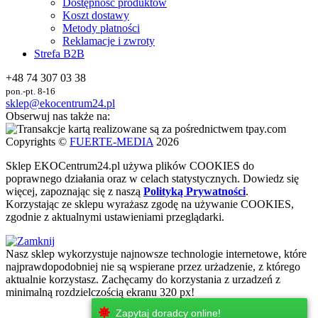
Dostępność produktów
Koszt dostawy
Metody płatności
Reklamacje i zwroty
Strefa B2B
+48 74 307 03 38
pon.-pt. 8-16
sklep@ekocentrum24.pl
Obserwuj nas także na:
Copyrights ©
FUERTE-MEDIA
2026
Sklep
EKO
Centrum24.pl używa plików COOKIES do
poprawnego działania oraz w celach statystycznych
. Dowiedz się
więcej, zapoznając się z naszą
Polityką Prywatności
.
Korzystając ze sklepu wyrażasz zgodę na używanie COOKIES,
zgodnie z aktualnymi ustawieniami przeglądarki.
Nasz sklep wykorzystuje najnowsze technologie internetowe, które
najprawdopodobniej nie są wspierane przez urżadzenie, z którego
aktualnie korzystasz. Zachęcamy do korzystania z urzadzeń z
minimalną rozdzielczością ekranu 320 px!
Zapytaj doradcy online!