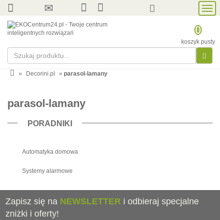
Prze
nawi
0
koszyk pusty
»
Decorini.pl
»
parasol-lamany
parasol-lamany
PORADNIKI
Automatyka domowa
Systemy alarmowe
Zapisz się na
NEWSLETTER
i odbieraj specjalne
zniżki i oferty!