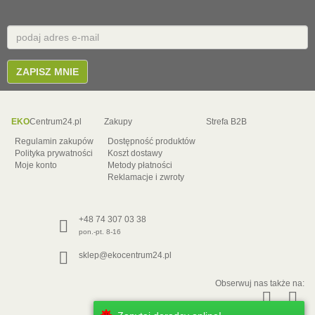
Email
E-
mail
ZAPISZ MNIE
EKO
Centrum24.pl
Zakupy
Strefa B2B
Regulamin zakupów
Dostępność produktów
Polityka prywatności
Koszt dostawy
Moje konto
Metody płatności
Reklamacje i zwroty
+48 74 307 03 38
pon.-pt. 8-16
sklep@ekocentrum24.pl
Obserwuj nas także na: