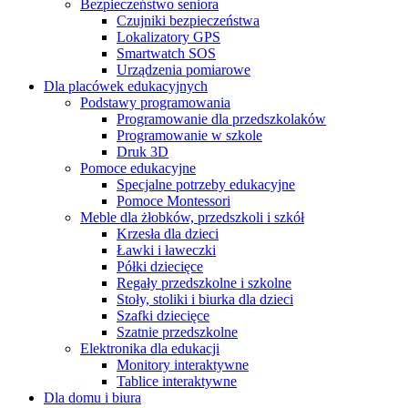
Bezpieczeństwo seniora
Czujniki bezpieczeństwa
Lokalizatory GPS
Smartwatch SOS
Urządzenia pomiarowe
Dla placówek edukacyjnych
Podstawy programowania
Programowanie dla przedszkolaków
Programowanie w szkole
Druk 3D
Pomoce edukacyjne
Specjalne potrzeby edukacyjne
Pomoce Montessori
Meble dla żłobków, przedszkoli i szkół
Krzesła dla dzieci
Ławki i ławeczki
Półki dziecięce
Regały przedszkolne i szkolne
Stoły, stoliki i biurka dla dzieci
Szafki dziecięce
Szatnie przedszkolne
Elektronika dla edukacji
Monitory interaktywne
Tablice interaktywne
Dla domu i biura