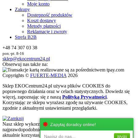
Moje konto
Zakupy
Dostępność produktów
Koszt dostawy
Metody płatności
Reklamacje i zwroty
Strefa B2B
+48 74 307 03 38
pon.-pt. 8-16
sklep@ekocentrum24.pl
Obserwuj nas także na:
Copyrights ©
FUERTE-MEDIA
2026
Sklep
EKO
Centrum24.pl używa plików COOKIES do
poprawnego działania oraz w celach statystycznych
. Dowiedz się
więcej, zapoznając się z naszą
Polityką Prywatności
.
Korzystając ze sklepu wyrażasz zgodę na używanie COOKIES,
zgodnie z aktualnymi ustawieniami przeglądarki.
Nasz sklep wykorzystuje najnowsze technologie internetowe, które
Zapytaj doradcy online!
najprawdopodobniej nie są wspierane przez urżadzenie, z którego
aktualnie korzystasz. Zachęcamy do korzystania z urzadzeń z
Napisz do nas...
Wyślij