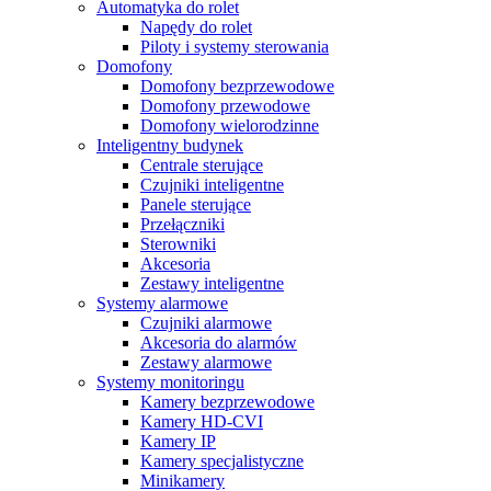
Automatyka do rolet
Napędy do rolet
Piloty i systemy sterowania
Domofony
Domofony bezprzewodowe
Domofony przewodowe
Domofony wielorodzinne
Inteligentny budynek
Centrale sterujące
Czujniki inteligentne
Panele sterujące
Przełączniki
Sterowniki
Akcesoria
Zestawy inteligentne
Systemy alarmowe
Czujniki alarmowe
Akcesoria do alarmów
Zestawy alarmowe
Systemy monitoringu
Kamery bezprzewodowe
Kamery HD-CVI
Kamery IP
Kamery specjalistyczne
Minikamery