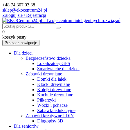
+48 74 307 03 38
sklep@ekocentrum24.pl
Zaloguj się / Rejestracja
0
koszyk pusty
Przełącz nawigację
Dla dzieci
Bezpieczeństwo dziecka
Lokalizatory GPS
Smartwatche dla dzieci
Zabawki drewniane
Domki dla lalek
Klocki drewniane
Kolejki drewniane
Kuchnie drewniane
Piłkarzyki
Wózki i pchacze
Zabawki edukacyjne
Zabawki kreatywne i DIY
Długopisy 3D
Dla seniorów