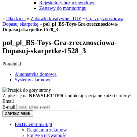
Rejestratory bezprzewodowe
Zestawy do monitoringu
»
Dla dzieci
»
Zabawki kreatywne i DIY
»
Gra zręcznościowa
Dopasuj skarpetkę
»
pol_pl_BS-Toys-Gra-zrecznosciowa-
Dopasuj-skarpetke-1528_3
pol_pl_BS-Toys-Gra-zrecznosciowa-
Dopasuj-skarpetke-1528_3
Poradniki
Automatyka domowa
Systemy alarmowe
Zapisz się na
NEWSLETTER
i odbieraj specjalne zniżki i oferty!
Email
E-mail
ZAPISZ MNIE
EKO
Centrum24.pl
Regulamin zakupów
Polityka prywatności