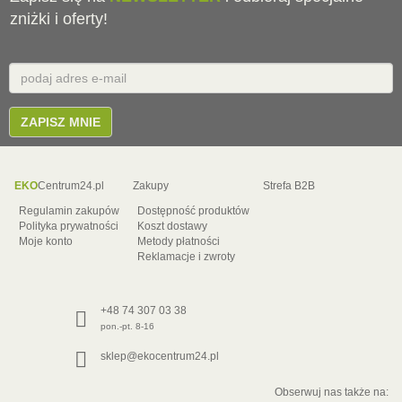
zniżki i oferty!
Email
E-
mail
ZAPISZ MNIE
EKO
Centrum24.pl
Zakupy
Strefa B2B
Regulamin zakupów
Dostępność produktów
Polityka prywatności
Koszt dostawy
Moje konto
Metody płatności
Reklamacje i zwroty
+48 74 307 03 38
pon.-pt. 8-16
sklep@ekocentrum24.pl
Obserwuj nas także na: