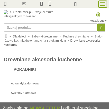
Prze
nawi
0
koszyk pusty
»
Dla dzieci
»
Zabawki drewniane
»
Kuchnie drewniane
»
Biało-
różowa kuchnia drewniana Ania z piekarnikiem
»
Drewniane akcesoria
kuchenne
Drewniane akcesoria kuchenne
PORADNIKI
Automatyka domowa
Systemy alarmowe
Zapisz się na
NEWSLETTER
i odbieraj specjalne