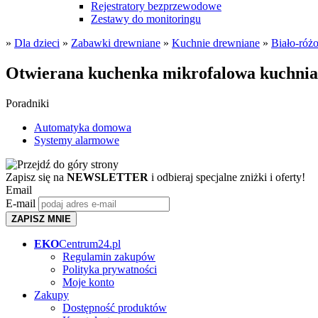
Rejestratory bezprzewodowe
Zestawy do monitoringu
»
Dla dzieci
»
Zabawki drewniane
»
Kuchnie drewniane
»
Biało-róż
Otwierana kuchenka mikrofalowa kuchnia
Poradniki
Automatyka domowa
Systemy alarmowe
Zapisz się na
NEWSLETTER
i odbieraj specjalne zniżki i oferty!
Email
E-mail
ZAPISZ MNIE
EKO
Centrum24.pl
Regulamin zakupów
Polityka prywatności
Moje konto
Zakupy
Dostępność produktów