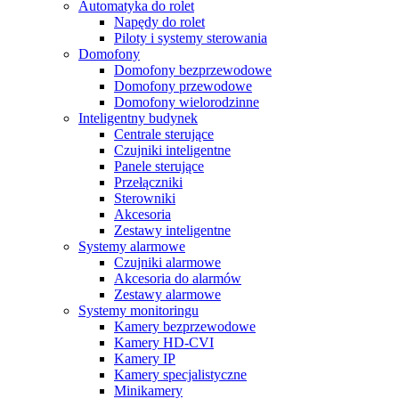
Automatyka do rolet
Napędy do rolet
Piloty i systemy sterowania
Domofony
Domofony bezprzewodowe
Domofony przewodowe
Domofony wielorodzinne
Inteligentny budynek
Centrale sterujące
Czujniki inteligentne
Panele sterujące
Przełączniki
Sterowniki
Akcesoria
Zestawy inteligentne
Systemy alarmowe
Czujniki alarmowe
Akcesoria do alarmów
Zestawy alarmowe
Systemy monitoringu
Kamery bezprzewodowe
Kamery HD-CVI
Kamery IP
Kamery specjalistyczne
Minikamery