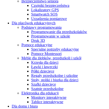
Bezpieczeństwo seniora
Czujniki bezpieczeństwa
Lokalizatory GPS
Smartwatch SOS
Urządzenia pomiarowe
Dla placówek edukacyjnych
Podstawy programowania
Programowanie dla przedszkolaków
Programowanie w szkole
Druk 3D
Pomoce edukacyjne
Specjalne potrzeby edukacyjne
Pomoce Montessori
Meble dla żłobków, przedszkoli i szkół
Krzesła dla dzieci
Ławki i ławeczki
Półki dziecięce
Regały przedszkolne i szkolne
Stoły, stoliki i biurka dla dzieci
Szafki dziecięce
Szatnie przedszkolne
Elektronika dla edukacji
Monitory interaktywne
Tablice interaktywne
Dla domu i biura