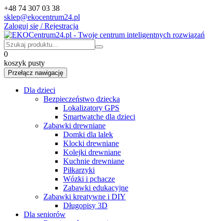
+48 74 307 03 38
sklep@ekocentrum24.pl
Zaloguj się / Rejestracja
0
koszyk pusty
Przełącz nawigację
Dla dzieci
Bezpieczeństwo dziecka
Lokalizatory GPS
Smartwatche dla dzieci
Zabawki drewniane
Domki dla lalek
Klocki drewniane
Kolejki drewniane
Kuchnie drewniane
Piłkarzyki
Wózki i pchacze
Zabawki edukacyjne
Zabawki kreatywne i DIY
Długopisy 3D
Dla seniorów