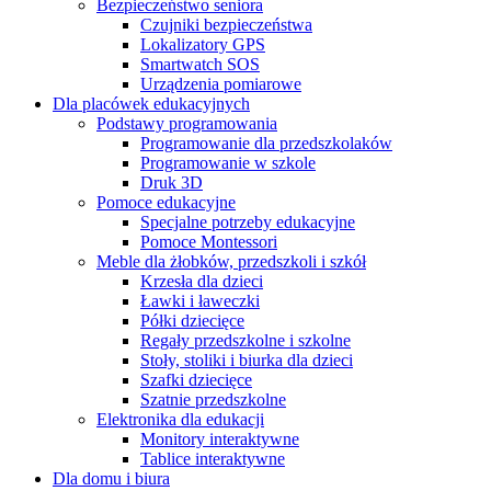
Bezpieczeństwo seniora
Czujniki bezpieczeństwa
Lokalizatory GPS
Smartwatch SOS
Urządzenia pomiarowe
Dla placówek edukacyjnych
Podstawy programowania
Programowanie dla przedszkolaków
Programowanie w szkole
Druk 3D
Pomoce edukacyjne
Specjalne potrzeby edukacyjne
Pomoce Montessori
Meble dla żłobków, przedszkoli i szkół
Krzesła dla dzieci
Ławki i ławeczki
Półki dziecięce
Regały przedszkolne i szkolne
Stoły, stoliki i biurka dla dzieci
Szafki dziecięce
Szatnie przedszkolne
Elektronika dla edukacji
Monitory interaktywne
Tablice interaktywne
Dla domu i biura