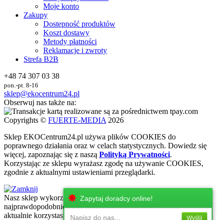
Moje konto
Zakupy
Dostępność produktów
Koszt dostawy
Metody płatności
Reklamacje i zwroty
Strefa B2B
+48 74 307 03 38
pon.-pt. 8-16
sklep@ekocentrum24.pl
Obserwuj nas także na:
Copyrights ©
FUERTE-MEDIA
2026
Sklep
EKO
Centrum24.pl używa plików COOKIES do
poprawnego działania oraz w celach statystycznych
. Dowiedz się
więcej, zapoznając się z naszą
Polityką Prywatności
.
Korzystając ze sklepu wyrażasz zgodę na używanie COOKIES,
zgodnie z aktualnymi ustawieniami przeglądarki.
Nasz sklep wykorzystuje najnowsze technologie internetowe, które
Zapytaj doradcy online!
najprawdopodobniej nie są wspierane przez urżadzenie, z którego
aktualnie korzystasz. Zachęcamy do korzystania z urzadzeń z
Napisz do nas...
Wyślij