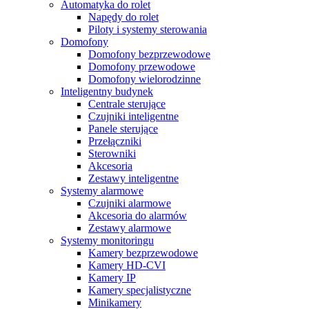
Automatyka do rolet
Napędy do rolet
Piloty i systemy sterowania
Domofony
Domofony bezprzewodowe
Domofony przewodowe
Domofony wielorodzinne
Inteligentny budynek
Centrale sterujące
Czujniki inteligentne
Panele sterujące
Przełączniki
Sterowniki
Akcesoria
Zestawy inteligentne
Systemy alarmowe
Czujniki alarmowe
Akcesoria do alarmów
Zestawy alarmowe
Systemy monitoringu
Kamery bezprzewodowe
Kamery HD-CVI
Kamery IP
Kamery specjalistyczne
Minikamery