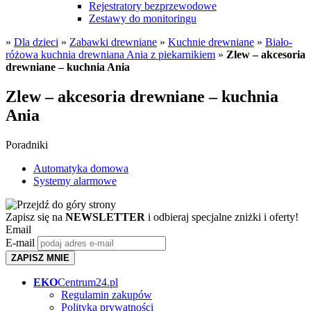
Rejestratory bezprzewodowe
Zestawy do monitoringu
»
Dla dzieci
»
Zabawki drewniane
»
Kuchnie drewniane
»
Biało-
różowa kuchnia drewniana Ania z piekarnikiem
»
Zlew – akcesoria
drewniane – kuchnia Ania
Zlew – akcesoria drewniane – kuchnia
Ania
Poradniki
Automatyka domowa
Systemy alarmowe
Zapisz się na
NEWSLETTER
i odbieraj specjalne zniżki i oferty!
Email
E-mail
ZAPISZ MNIE
EKO
Centrum24.pl
Regulamin zakupów
Polityka prywatności