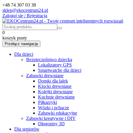
+48 74 307 03 38
sklep@ekocentrum24.pl
Zaloguj się / Rejestracja
0
koszyk pusty
Przełącz nawigację
Dla dzieci
Bezpieczeństwo dziecka
Lokalizatory GPS
Smartwatche dla dzieci
Zabawki drewniane
Domki dla lalek
Klocki drewniane
Kolejki drewniane
Kuchnie drewniane
Piłkarzyki
Wózki i pchacze
Zabawki edukacyjne
Zabawki kreatywne i DIY
Długopisy 3D
Dla seniorów