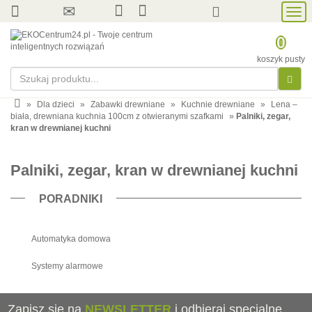
Prze
nawi
0
koszyk pusty
»
Dla dzieci
»
Zabawki drewniane
»
Kuchnie drewniane
»
Lena –
biała, drewniana kuchnia 100cm z otwieranymi szafkami
»
Palniki, zegar,
kran w drewnianej kuchni
Palniki, zegar, kran w drewnianej kuchni
PORADNIKI
Automatyka domowa
Systemy alarmowe
Zapisz się na
NEWSLETTER
i odbieraj specjalne