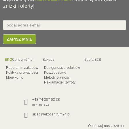
zniżki i oferty!
Email
E-
mail
ZAPISZ MNIE
EKO
Centrum24.pl
Zakupy
Strefa B2B
Regulamin zakupów
Dostępność produktów
Polityka prywatności
Koszt dostawy
Moje konto
Metody płatności
Reklamacje i zwroty
+48 74 307 03 38
pon.-pt. 8-16
sklep@ekocentrum24.pl
Obserwuj nas także na: