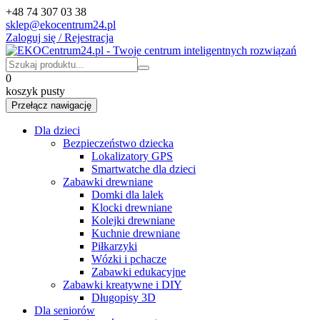
+48 74 307 03 38
sklep@ekocentrum24.pl
Zaloguj się / Rejestracja
0
koszyk pusty
Przełącz nawigację
Dla dzieci
Bezpieczeństwo dziecka
Lokalizatory GPS
Smartwatche dla dzieci
Zabawki drewniane
Domki dla lalek
Klocki drewniane
Kolejki drewniane
Kuchnie drewniane
Piłkarzyki
Wózki i pchacze
Zabawki edukacyjne
Zabawki kreatywne i DIY
Długopisy 3D
Dla seniorów