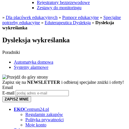
Rejestratory bezprzewodowe
Zestawy do monitoringu
»
Dla placówek edukacyjnych
»
Pomoce edukacyjne
»
Specjalne
potrzeby edukacyjne
»
Eduterapeutica Dysleksja
»
Dysleksja
wykreślanka
Dysleksja wykreślanka
Poradniki
Automatyka domowa
Systemy alarmowe
Zapisz się na
NEWSLETTER
i odbieraj specjalne zniżki i oferty!
Email
E-mail
ZAPISZ MNIE
EKO
Centrum24.pl
Regulamin zakupów
Polityka prywatności
Moje konto