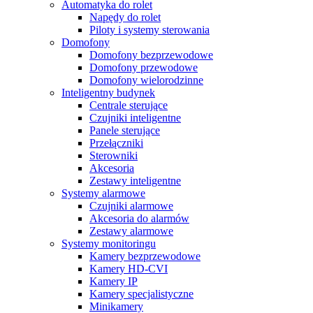
Automatyka do rolet
Napędy do rolet
Piloty i systemy sterowania
Domofony
Domofony bezprzewodowe
Domofony przewodowe
Domofony wielorodzinne
Inteligentny budynek
Centrale sterujące
Czujniki inteligentne
Panele sterujące
Przełączniki
Sterowniki
Akcesoria
Zestawy inteligentne
Systemy alarmowe
Czujniki alarmowe
Akcesoria do alarmów
Zestawy alarmowe
Systemy monitoringu
Kamery bezprzewodowe
Kamery HD-CVI
Kamery IP
Kamery specjalistyczne
Minikamery