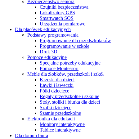
Bezpieczeństwo seniora
Czujniki bezpieczeństwa
Lokalizatory GPS
Smartwatch SOS
Urządzenia pomiarowe
Dla placówek edukacyjnych
Podstawy programowania
Programowanie dla przedszkolaków
Programowanie w szkole
Druk 3D
Pomoce edukacyjne
Specjalne potrzeby edukacyjne
Pomoce Montessori
Meble dla żłobków, przedszkoli i szkół
Krzesła dla dzieci
Ławki i ławeczki
Półki dziecięce
Regały przedszkolne i szkolne
Stoły, stoliki i biurka dla dzieci
Szafki dziecięce
Szatnie przedszkolne
Elektronika dla edukacji
Monitory interaktywne
Tablice interaktywne
Dla domu i biura