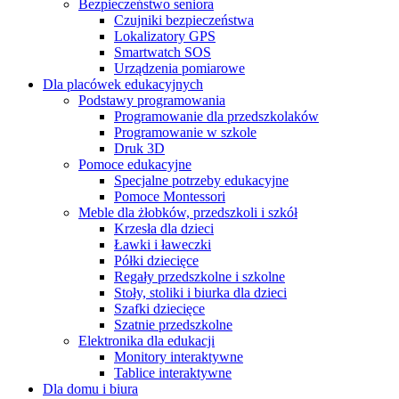
Bezpieczeństwo seniora
Czujniki bezpieczeństwa
Lokalizatory GPS
Smartwatch SOS
Urządzenia pomiarowe
Dla placówek edukacyjnych
Podstawy programowania
Programowanie dla przedszkolaków
Programowanie w szkole
Druk 3D
Pomoce edukacyjne
Specjalne potrzeby edukacyjne
Pomoce Montessori
Meble dla żłobków, przedszkoli i szkół
Krzesła dla dzieci
Ławki i ławeczki
Półki dziecięce
Regały przedszkolne i szkolne
Stoły, stoliki i biurka dla dzieci
Szafki dziecięce
Szatnie przedszkolne
Elektronika dla edukacji
Monitory interaktywne
Tablice interaktywne
Dla domu i biura