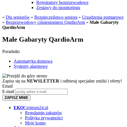
Rejestratory bezprzewodowe
Zestawy do monitoringu
»
Dla seniorów
»
Bezpieczeństwo seniora
»
Urządzenia pomiarowe
»
Bezprzewodowy ciśnieniomierz QardioArm
»
Małe Gabaryty
QardioArm
Małe Gabaryty QardioArm
Poradniki
Automatyka domowa
Systemy alarmowe
Zapisz się na
NEWSLETTER
i odbieraj specjalne zniżki i oferty!
Email
E-mail
ZAPISZ MNIE
EKO
Centrum24.pl
Regulamin zakupów
Polityka prywatności
Moje konto