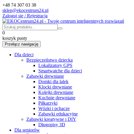
+48 74 307 03 38
sklep@ekocentrum24.pl
Zaloguj się / Rejestracja
0
koszyk pusty
Przełącz nawigację
Dla dzieci
Bezpieczeństwo dziecka
Lokalizatory GPS
Smartwatche dla dzieci
Zabawki drewniane
Domki dla lalek
Klocki drewniane
Kolejki drewniane
Kuchnie drewniane
Piłkarzyki
Wózki i pchacze
Zabawki edukacyjne
Zabawki kreatywne i DIY
Długopisy 3D
Dla seniorów