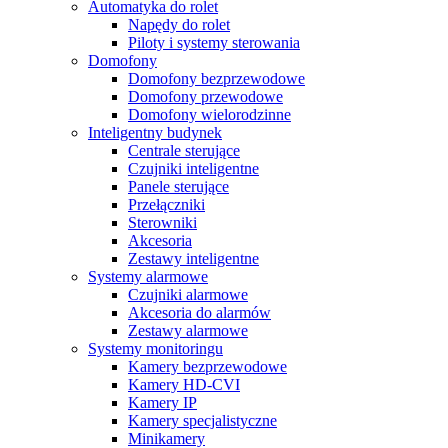
Automatyka do rolet
Napędy do rolet
Piloty i systemy sterowania
Domofony
Domofony bezprzewodowe
Domofony przewodowe
Domofony wielorodzinne
Inteligentny budynek
Centrale sterujące
Czujniki inteligentne
Panele sterujące
Przełączniki
Sterowniki
Akcesoria
Zestawy inteligentne
Systemy alarmowe
Czujniki alarmowe
Akcesoria do alarmów
Zestawy alarmowe
Systemy monitoringu
Kamery bezprzewodowe
Kamery HD-CVI
Kamery IP
Kamery specjalistyczne
Minikamery