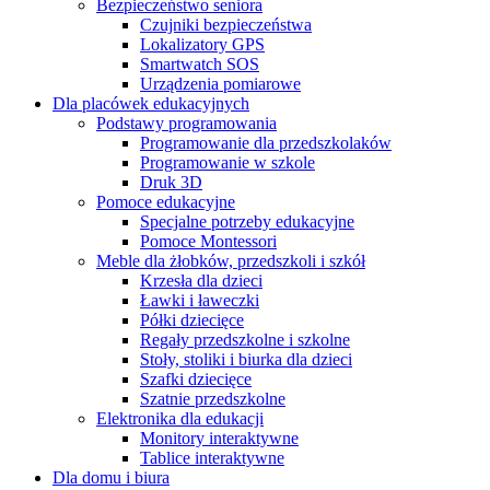
Bezpieczeństwo seniora
Czujniki bezpieczeństwa
Lokalizatory GPS
Smartwatch SOS
Urządzenia pomiarowe
Dla placówek edukacyjnych
Podstawy programowania
Programowanie dla przedszkolaków
Programowanie w szkole
Druk 3D
Pomoce edukacyjne
Specjalne potrzeby edukacyjne
Pomoce Montessori
Meble dla żłobków, przedszkoli i szkół
Krzesła dla dzieci
Ławki i ławeczki
Półki dziecięce
Regały przedszkolne i szkolne
Stoły, stoliki i biurka dla dzieci
Szafki dziecięce
Szatnie przedszkolne
Elektronika dla edukacji
Monitory interaktywne
Tablice interaktywne
Dla domu i biura