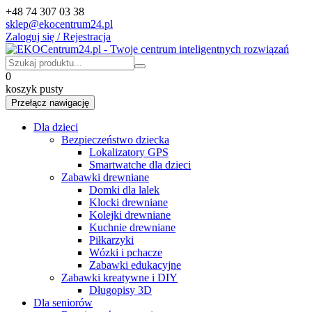
+48 74 307 03 38
sklep@ekocentrum24.pl
Zaloguj się / Rejestracja
0
koszyk pusty
Przełącz nawigację
Dla dzieci
Bezpieczeństwo dziecka
Lokalizatory GPS
Smartwatche dla dzieci
Zabawki drewniane
Domki dla lalek
Klocki drewniane
Kolejki drewniane
Kuchnie drewniane
Piłkarzyki
Wózki i pchacze
Zabawki edukacyjne
Zabawki kreatywne i DIY
Długopisy 3D
Dla seniorów