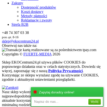
Zakupy
Dostępność produktów
Koszt dostawy
Metody płatności
Reklamacje i zwroty
Strefa B2B
+48 74 307 03 38
pon.-pt. 8-16
sklep@ekocentrum24.pl
Obserwuj nas także na:
Copyrights ©
FUERTE-MEDIA
2026
Sklep
EKO
Centrum24.pl używa plików COOKIES do
poprawnego działania oraz w celach statystycznych
. Dowiedz się
więcej, zapoznając się z naszą
Polityką Prywatności
.
Korzystając ze sklepu wyrażasz zgodę na używanie COOKIES,
zgodnie z aktualnymi ustawieniami przeglądarki.
Nasz sklep wykorzystuje najnowsze technologie internetowe, które
Zapytaj doradcy online!
najprawdopodobniej nie są wspierane przez urżadzenie, z którego
aktualnie korzystasz. Zachęcamy do korzystania z urzadzeń z
Napisz do nas...
Wyślij
minimalną rozdzielczością ekranu 320 px!