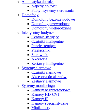
Automatyka do rolet
Napędy do rolet
Piloty i systemy sterowania
Domofony
Domofony bezprzewodowe
Domofony przewodowe
Domofony wielorodzinne
Inteligentny budynek
Centrale sterujące
Czujniki inteligentne
Panele sterujące
Przełączniki
Sterowniki
Akcesoria
Zestawy inteligentne
Systemy alarmowe
Czujniki alarmowe
Akcesoria do alarmów
Zestawy alarmowe
Systemy monitoringu
Kamery bezprzewodowe
Kamery HD-CVI
Kamery IP
Kamery specjalistyczne
Minikamery