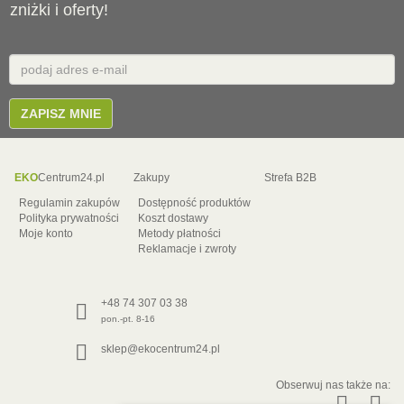
zniżki i oferty!
Email
E-
mail
ZAPISZ MNIE
EKO
Centrum24.pl
Zakupy
Strefa B2B
Regulamin zakupów
Dostępność produktów
Polityka prywatności
Koszt dostawy
Moje konto
Metody płatności
Reklamacje i zwroty
+48 74 307 03 38
pon.-pt. 8-16
sklep@ekocentrum24.pl
Obserwuj nas także na: