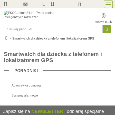
Prze
nawi
0
koszyk pusty
»
Smartwatch dla dziecka z telefonem i lokalizatorem GPS
Smartwatch dla dziecka z telefonem i
lokalizatorem GPS
PORADNIKI
Automatyka domowa
Systemy alarmowe
Zapisz się na
NEWSLETTER
i odbieraj specjalne