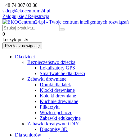
+48 74 307 03 38
sklep@ekocentrum24.pl
Zaloguj się / Rejestracja
0
koszyk pusty
Przełącz nawigację
Dla dzieci
Bezpieczeństwo dziecka
Lokalizatory GPS
Smartwatche dla dzieci
Zabawki drewniane
Domki dla lalek
Klocki drewniane
Kolejki drewniane
Kuchnie drewniane
Piłkarzyki
Wózki i pchacze
Zabawki edukacyjne
Zabawki kreatywne i DIY
Długopisy 3D
Dla seniorów