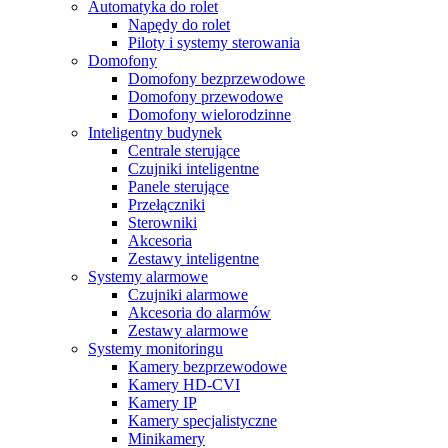
Automatyka do rolet
Napędy do rolet
Piloty i systemy sterowania
Domofony
Domofony bezprzewodowe
Domofony przewodowe
Domofony wielorodzinne
Inteligentny budynek
Centrale sterujące
Czujniki inteligentne
Panele sterujące
Przełączniki
Sterowniki
Akcesoria
Zestawy inteligentne
Systemy alarmowe
Czujniki alarmowe
Akcesoria do alarmów
Zestawy alarmowe
Systemy monitoringu
Kamery bezprzewodowe
Kamery HD-CVI
Kamery IP
Kamery specjalistyczne
Minikamery