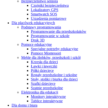
Bezpieczeństwo seniora
Czujniki bezpieczeństwa
Lokalizatory GPS
Smartwatch SOS
Urządzenia pomiarowe
Dla placówek edukacyjnych
Podstawy programowania
Programowanie dla przedszkolaków
Programowanie w szkole
Druk 3D
Pomoce edukacyjne
Specjalne potrzeby edukacyjne
Pomoce Montessori
Meble dla żłobków, przedszkoli i szkół
Krzesła dla dzieci
Ławki i ławeczki
Półki dziecięce
Regały przedszkolne i szkolne
Stoły, stoliki i biurka dla dzieci
Szafki dziecięce
Szatnie przedszkolne
Elektronika dla edukacji
Monitory interaktywne
Tablice interaktywne
Dla domu i biura