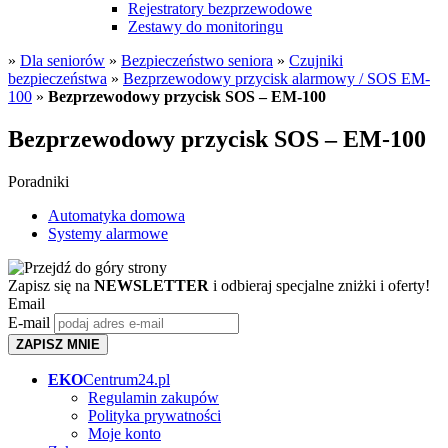
Rejestratory bezprzewodowe
Zestawy do monitoringu
»
Dla seniorów
»
Bezpieczeństwo seniora
»
Czujniki
bezpieczeństwa
»
Bezprzewodowy przycisk alarmowy / SOS EM-
100
»
Bezprzewodowy przycisk SOS – EM-100
Bezprzewodowy przycisk SOS – EM-100
Poradniki
Automatyka domowa
Systemy alarmowe
Zapisz się na
NEWSLETTER
i odbieraj specjalne zniżki i oferty!
Email
E-mail
ZAPISZ MNIE
EKO
Centrum24.pl
Regulamin zakupów
Polityka prywatności
Moje konto