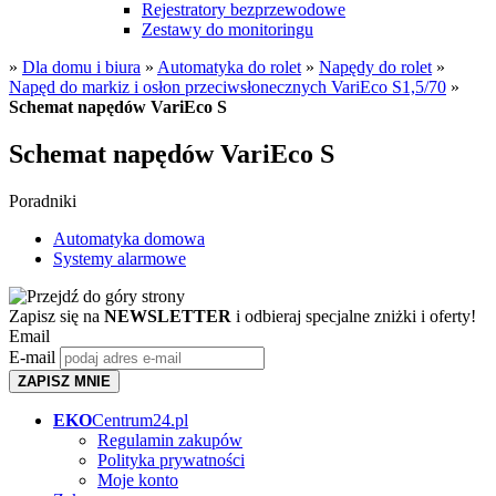
Rejestratory bezprzewodowe
Zestawy do monitoringu
»
Dla domu i biura
»
Automatyka do rolet
»
Napędy do rolet
»
Napęd do markiz i osłon przeciwsłonecznych VariEco S1,5/70
»
Schemat napędów VariEco S
Schemat napędów VariEco S
Poradniki
Automatyka domowa
Systemy alarmowe
Zapisz się na
NEWSLETTER
i odbieraj specjalne zniżki i oferty!
Email
E-mail
ZAPISZ MNIE
EKO
Centrum24.pl
Regulamin zakupów
Polityka prywatności
Moje konto