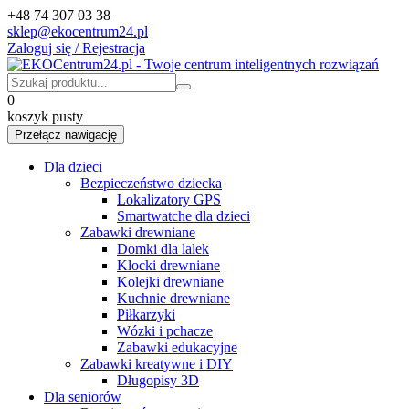
+48 74 307 03 38
sklep@ekocentrum24.pl
Zaloguj się / Rejestracja
0
koszyk pusty
Przełącz nawigację
Dla dzieci
Bezpieczeństwo dziecka
Lokalizatory GPS
Smartwatche dla dzieci
Zabawki drewniane
Domki dla lalek
Klocki drewniane
Kolejki drewniane
Kuchnie drewniane
Piłkarzyki
Wózki i pchacze
Zabawki edukacyjne
Zabawki kreatywne i DIY
Długopisy 3D
Dla seniorów