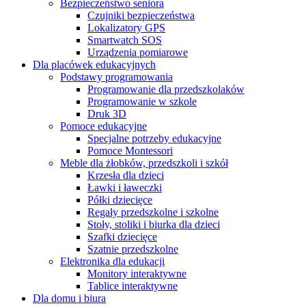
Bezpieczeństwo seniora
Czujniki bezpieczeństwa
Lokalizatory GPS
Smartwatch SOS
Urządzenia pomiarowe
Dla placówek edukacyjnych
Podstawy programowania
Programowanie dla przedszkolaków
Programowanie w szkole
Druk 3D
Pomoce edukacyjne
Specjalne potrzeby edukacyjne
Pomoce Montessori
Meble dla żłobków, przedszkoli i szkół
Krzesła dla dzieci
Ławki i ławeczki
Półki dziecięce
Regały przedszkolne i szkolne
Stoły, stoliki i biurka dla dzieci
Szafki dziecięce
Szatnie przedszkolne
Elektronika dla edukacji
Monitory interaktywne
Tablice interaktywne
Dla domu i biura