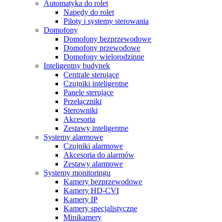
Automatyka do rolet
Napędy do rolet
Piloty i systemy sterowania
Domofony
Domofony bezprzewodowe
Domofony przewodowe
Domofony wielorodzinne
Inteligentny budynek
Centrale sterujące
Czujniki inteligentne
Panele sterujące
Przełączniki
Sterowniki
Akcesoria
Zestawy inteligentne
Systemy alarmowe
Czujniki alarmowe
Akcesoria do alarmów
Zestawy alarmowe
Systemy monitoringu
Kamery bezprzewodowe
Kamery HD-CVI
Kamery IP
Kamery specjalistyczne
Minikamery