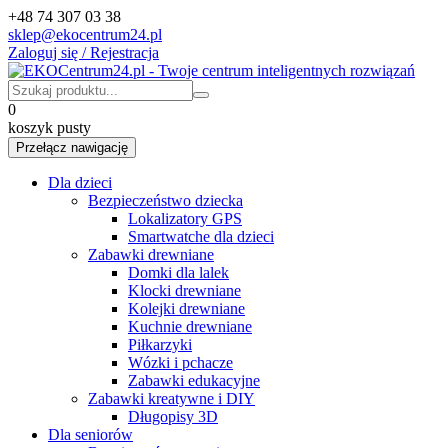
+48 74 307 03 38
sklep@ekocentrum24.pl
Zaloguj się / Rejestracja
0
koszyk pusty
Przełącz nawigację
Dla dzieci
Bezpieczeństwo dziecka
Lokalizatory GPS
Smartwatche dla dzieci
Zabawki drewniane
Domki dla lalek
Klocki drewniane
Kolejki drewniane
Kuchnie drewniane
Piłkarzyki
Wózki i pchacze
Zabawki edukacyjne
Zabawki kreatywne i DIY
Długopisy 3D
Dla seniorów