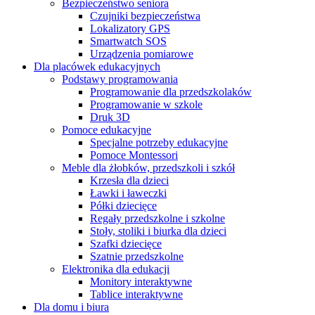
Bezpieczeństwo seniora
Czujniki bezpieczeństwa
Lokalizatory GPS
Smartwatch SOS
Urządzenia pomiarowe
Dla placówek edukacyjnych
Podstawy programowania
Programowanie dla przedszkolaków
Programowanie w szkole
Druk 3D
Pomoce edukacyjne
Specjalne potrzeby edukacyjne
Pomoce Montessori
Meble dla żłobków, przedszkoli i szkół
Krzesła dla dzieci
Ławki i ławeczki
Półki dziecięce
Regały przedszkolne i szkolne
Stoły, stoliki i biurka dla dzieci
Szafki dziecięce
Szatnie przedszkolne
Elektronika dla edukacji
Monitory interaktywne
Tablice interaktywne
Dla domu i biura