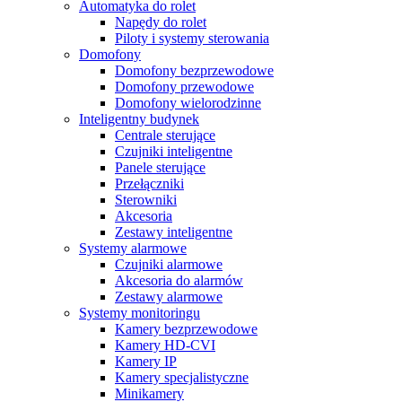
Automatyka do rolet
Napędy do rolet
Piloty i systemy sterowania
Domofony
Domofony bezprzewodowe
Domofony przewodowe
Domofony wielorodzinne
Inteligentny budynek
Centrale sterujące
Czujniki inteligentne
Panele sterujące
Przełączniki
Sterowniki
Akcesoria
Zestawy inteligentne
Systemy alarmowe
Czujniki alarmowe
Akcesoria do alarmów
Zestawy alarmowe
Systemy monitoringu
Kamery bezprzewodowe
Kamery HD-CVI
Kamery IP
Kamery specjalistyczne
Minikamery