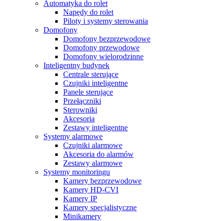
Automatyka do rolet
Napędy do rolet
Piloty i systemy sterowania
Domofony
Domofony bezprzewodowe
Domofony przewodowe
Domofony wielorodzinne
Inteligentny budynek
Centrale sterujące
Czujniki inteligentne
Panele sterujące
Przełączniki
Sterowniki
Akcesoria
Zestawy inteligentne
Systemy alarmowe
Czujniki alarmowe
Akcesoria do alarmów
Zestawy alarmowe
Systemy monitoringu
Kamery bezprzewodowe
Kamery HD-CVI
Kamery IP
Kamery specjalistyczne
Minikamery