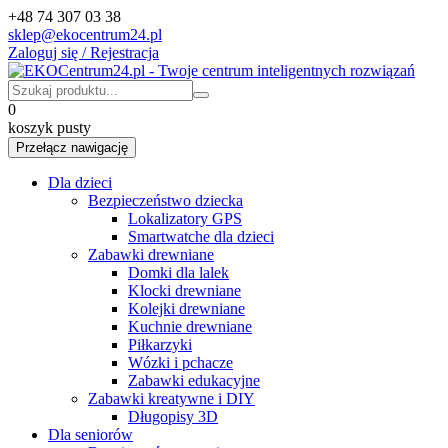
+48 74 307 03 38
sklep@ekocentrum24.pl
Zaloguj się / Rejestracja
0
koszyk pusty
Przełącz nawigację
Dla dzieci
Bezpieczeństwo dziecka
Lokalizatory GPS
Smartwatche dla dzieci
Zabawki drewniane
Domki dla lalek
Klocki drewniane
Kolejki drewniane
Kuchnie drewniane
Piłkarzyki
Wózki i pchacze
Zabawki edukacyjne
Zabawki kreatywne i DIY
Długopisy 3D
Dla seniorów