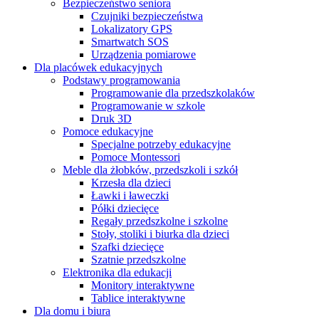
Bezpieczeństwo seniora
Czujniki bezpieczeństwa
Lokalizatory GPS
Smartwatch SOS
Urządzenia pomiarowe
Dla placówek edukacyjnych
Podstawy programowania
Programowanie dla przedszkolaków
Programowanie w szkole
Druk 3D
Pomoce edukacyjne
Specjalne potrzeby edukacyjne
Pomoce Montessori
Meble dla żłobków, przedszkoli i szkół
Krzesła dla dzieci
Ławki i ławeczki
Półki dziecięce
Regały przedszkolne i szkolne
Stoły, stoliki i biurka dla dzieci
Szafki dziecięce
Szatnie przedszkolne
Elektronika dla edukacji
Monitory interaktywne
Tablice interaktywne
Dla domu i biura