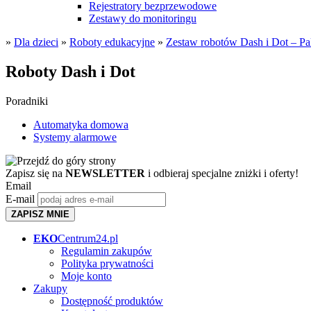
Rejestratory bezprzewodowe
Zestawy do monitoringu
»
Dla dzieci
»
Roboty edukacyjne
»
Zestaw robotów Dash i Dot – Paki
Roboty Dash i Dot
Poradniki
Automatyka domowa
Systemy alarmowe
Zapisz się na
NEWSLETTER
i odbieraj specjalne zniżki i oferty!
Email
E-mail
ZAPISZ MNIE
EKO
Centrum24.pl
Regulamin zakupów
Polityka prywatności
Moje konto
Zakupy
Dostępność produktów