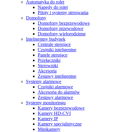
Automatyka do rolet
Napędy do rolet
Piloty i systemy sterowania
Domofony
Domofony bezprzewodowe
Domofony przewodowe
Domofony wielorodzinne
Inteligentny budynek
Centrale sterujące
Czujniki inteligentne
Panele sterujące
Przełączniki
Sterowniki
Akcesoria
Zestawy inteligentne
Systemy alarmowe
Czujniki alarmowe
Akcesoria do alarmów
Zestawy alarmowe
Systemy monitoringu
Kamery bezprzewodowe
Kamery HD-CVI
Kamery IP
Kamery specjalistyczne
Minikamery