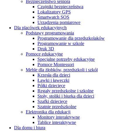
Bezpieczeństwo seniora
Czujniki bezpieczeństwa
Lokalizatory GPS
Smartwatch SOS
Urządzenia pomiarowe
Dla placówek edukacyjnych
Podstawy programowania
Programowanie dla przedszkolaków
Programowanie w szkole
Druk 3D
Pomoce edukacyjne
Specjalne potrzeby edukacyjne
Pomoce Montessori
Meble dla żłobków, przedszkoli i szkół
Krzesła dla dzieci
Ławki i ławeczki
Półki dziecięce
Regały przedszkolne i szkolne
Stoły, stoliki i biurka dla dzieci
Szafki dziecięce
Szatnie przedszkolne
Elektronika dla edukacji
Monitory interaktywne
Tablice interaktywne
Dla domu i biura