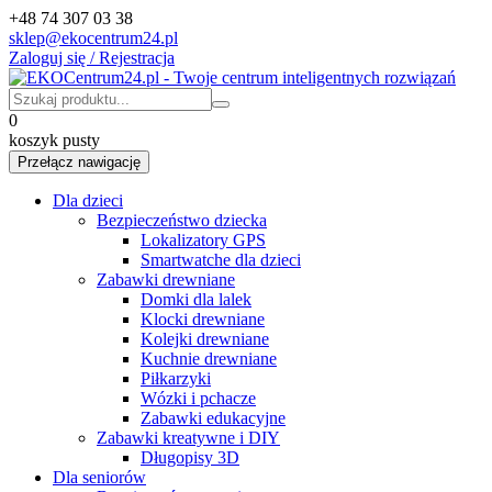
+48 74 307 03 38
sklep@ekocentrum24.pl
Zaloguj się / Rejestracja
0
koszyk pusty
Przełącz nawigację
Dla dzieci
Bezpieczeństwo dziecka
Lokalizatory GPS
Smartwatche dla dzieci
Zabawki drewniane
Domki dla lalek
Klocki drewniane
Kolejki drewniane
Kuchnie drewniane
Piłkarzyki
Wózki i pchacze
Zabawki edukacyjne
Zabawki kreatywne i DIY
Długopisy 3D
Dla seniorów