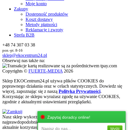
Moje konto
Zakupy
Dostępność produktów
Koszt dostawy
Metody płatności
Reklamacje i zwroty
Strefa B2B
+48 74 307 03 38
pon.-pt. 8-16
sklep@ekocentrum24.pl
Obserwuj nas także na:
Copyrights ©
FUERTE-MEDIA
2026
Sklep
EKO
Centrum24.pl używa plików COOKIES do
poprawnego działania oraz w celach statystycznych
. Dowiedz się
więcej, zapoznając się z naszą
Polityką Prywatności
.
Korzystając ze sklepu wyrażasz zgodę na używanie COOKIES,
zgodnie z aktualnymi ustawieniami przeglądarki.
Nasz sklep wykorzystuje najnowsze technologie internetowe, które
Zapytaj doradcy online!
najprawdopodobniej nie są wspierane przez urżadzenie, z którego
aktualnie korzystasz. Zachęcamy do korzystania z urzadzeń z
Napisz do nas...
Wyślij