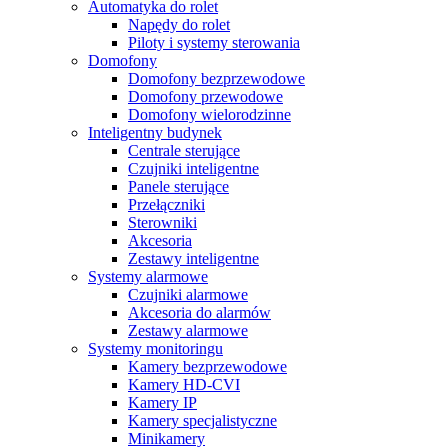
Automatyka do rolet
Napędy do rolet
Piloty i systemy sterowania
Domofony
Domofony bezprzewodowe
Domofony przewodowe
Domofony wielorodzinne
Inteligentny budynek
Centrale sterujące
Czujniki inteligentne
Panele sterujące
Przełączniki
Sterowniki
Akcesoria
Zestawy inteligentne
Systemy alarmowe
Czujniki alarmowe
Akcesoria do alarmów
Zestawy alarmowe
Systemy monitoringu
Kamery bezprzewodowe
Kamery HD-CVI
Kamery IP
Kamery specjalistyczne
Minikamery