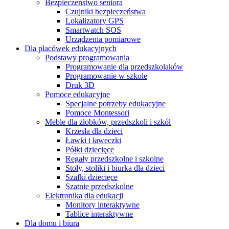
Bezpieczeństwo seniora
Czujniki bezpieczeństwa
Lokalizatory GPS
Smartwatch SOS
Urządzenia pomiarowe
Dla placówek edukacyjnych
Podstawy programowania
Programowanie dla przedszkolaków
Programowanie w szkole
Druk 3D
Pomoce edukacyjne
Specjalne potrzeby edukacyjne
Pomoce Montessori
Meble dla żłobków, przedszkoli i szkół
Krzesła dla dzieci
Ławki i ławeczki
Półki dziecięce
Regały przedszkolne i szkolne
Stoły, stoliki i biurka dla dzieci
Szafki dziecięce
Szatnie przedszkolne
Elektronika dla edukacji
Monitory interaktywne
Tablice interaktywne
Dla domu i biura