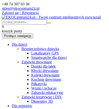
+48 74 307 03 38
sklep@ekocentrum24.pl
Zaloguj się / Rejestracja
0
koszyk pusty
Przełącz nawigację
Dla dzieci
Bezpieczeństwo dziecka
Lokalizatory GPS
Smartwatche dla dzieci
Zabawki drewniane
Domki dla lalek
Klocki drewniane
Kolejki drewniane
Kuchnie drewniane
Piłkarzyki
Wózki i pchacze
Zabawki edukacyjne
Zabawki kreatywne i DIY
Długopisy 3D
Dla seniorów