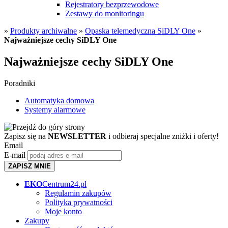
Rejestratory bezprzewodowe
Zestawy do monitoringu
»
Produkty archiwalne
»
Opaska telemedyczna SiDLY One
»
Najważniejsze cechy SiDLY One
Najważniejsze cechy SiDLY One
Poradniki
Automatyka domowa
Systemy alarmowe
Zapisz się na
NEWSLETTER
i odbieraj specjalne zniżki i oferty!
Email
E-mail
ZAPISZ MNIE
EKO
Centrum24.pl
Regulamin zakupów
Polityka prywatności
Moje konto
Zakupy