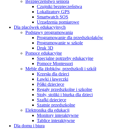
Bezpieczeństwo seniora
Czujniki bezpieczeństwa
Lokalizatory GPS
Smartwatch SOS
Urządzenia pomiarowe
Dla placówek edukacyjnych
Podstawy programowania
Programowanie dla przedszkolaków
Programowanie w szkole
Druk 3D
Pomoce edukacyjne
Specjalne potrzeby edukacyjne
Pomoce Montessori
Meble dla żłobków, przedszkoli i szkół
Krzesła dla dzieci
Ławki i ławeczki
Półki dziecięce
Regały przedszkolne i szkolne
Stoły, stoliki i biurka dla dzieci
Szafki dziecięce
Szatnie przedszkolne
Elektronika dla edukacji
Monitory interaktywne
Tablice interaktywne
Dla domu i biura