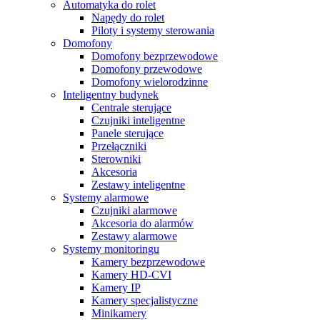
Automatyka do rolet
Napędy do rolet
Piloty i systemy sterowania
Domofony
Domofony bezprzewodowe
Domofony przewodowe
Domofony wielorodzinne
Inteligentny budynek
Centrale sterujące
Czujniki inteligentne
Panele sterujące
Przełączniki
Sterowniki
Akcesoria
Zestawy inteligentne
Systemy alarmowe
Czujniki alarmowe
Akcesoria do alarmów
Zestawy alarmowe
Systemy monitoringu
Kamery bezprzewodowe
Kamery HD-CVI
Kamery IP
Kamery specjalistyczne
Minikamery