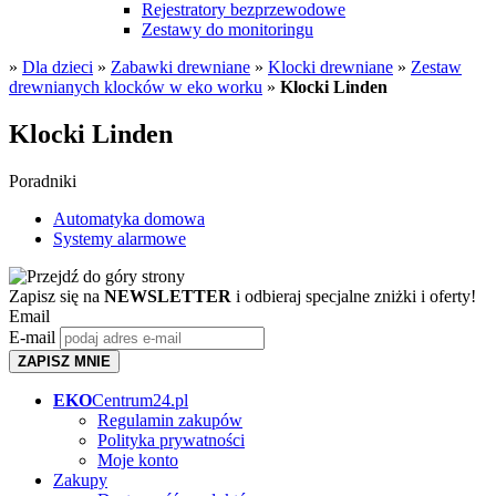
Rejestratory bezprzewodowe
Zestawy do monitoringu
»
Dla dzieci
»
Zabawki drewniane
»
Klocki drewniane
»
Zestaw
drewnianych klocków w eko worku
»
Klocki Linden
Klocki Linden
Poradniki
Automatyka domowa
Systemy alarmowe
Zapisz się na
NEWSLETTER
i odbieraj specjalne zniżki i oferty!
Email
E-mail
ZAPISZ MNIE
EKO
Centrum24.pl
Regulamin zakupów
Polityka prywatności
Moje konto
Zakupy