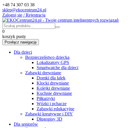
+48 74 307 03 38
sklep@ekocentrum24.pl
Zaloguj się / Rejestracja
0
koszyk pusty
Przełącz nawigację
Dla dzieci
Bezpieczeństwo dziecka
Lokalizatory GPS
Smartwatche dla dzieci
Zabawki drewniane
Domki dla lalek
Klocki drewniane
Kolejki drewniane
Kuchnie drewniane
Piłkarzyki
Wózki i pchacze
Zabawki edukacyjne
Zabawki kreatywne i DIY
Długopisy 3D
Dla seniorów