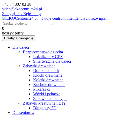
+48 74 307 03 38
sklep@ekocentrum24.pl
Zaloguj się / Rejestracja
0
koszyk pusty
Przełącz nawigację
Dla dzieci
Bezpieczeństwo dziecka
Lokalizatory GPS
Smartwatche dla dzieci
Zabawki drewniane
Domki dla lalek
Klocki drewniane
Kolejki drewniane
Kuchnie drewniane
Piłkarzyki
Wózki i pchacze
Zabawki edukacyjne
Zabawki kreatywne i DIY
Długopisy 3D
Dla seniorów