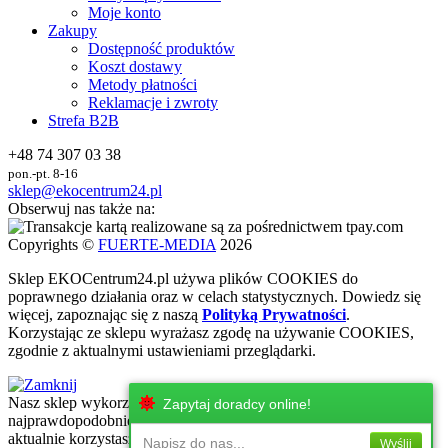
Moje konto
Zakupy
Dostępność produktów
Koszt dostawy
Metody płatności
Reklamacje i zwroty
Strefa B2B
+48 74 307 03 38
pon.-pt. 8-16
sklep@ekocentrum24.pl
Obserwuj nas także na:
Copyrights ©
FUERTE-MEDIA
2026
Sklep
EKO
Centrum24.pl używa plików COOKIES do
poprawnego działania oraz w celach statystycznych
. Dowiedz się
więcej, zapoznając się z naszą
Polityką Prywatności
.
Korzystając ze sklepu wyrażasz zgodę na używanie COOKIES,
zgodnie z aktualnymi ustawieniami przeglądarki.
Nasz sklep wykorzystuje najnowsze technologie internetowe, które
Zapytaj doradcy online!
najprawdopodobniej nie są wspierane przez urżadzenie, z którego
aktualnie korzystasz. Zachęcamy do korzystania z urzadzeń z
Napisz do nas...
Wyślij