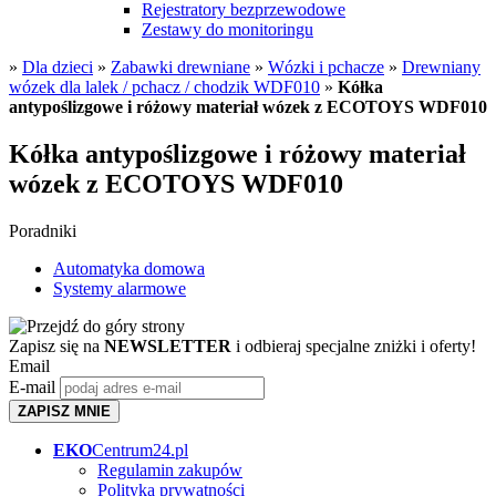
Rejestratory bezprzewodowe
Zestawy do monitoringu
»
Dla dzieci
»
Zabawki drewniane
»
Wózki i pchacze
»
Drewniany
wózek dla lalek / pchacz / chodzik WDF010
»
Kółka
antypoślizgowe i różowy materiał wózek z ECOTOYS WDF010
Kółka antypoślizgowe i różowy materiał
wózek z ECOTOYS WDF010
Poradniki
Automatyka domowa
Systemy alarmowe
Zapisz się na
NEWSLETTER
i odbieraj specjalne zniżki i oferty!
Email
E-mail
ZAPISZ MNIE
EKO
Centrum24.pl
Regulamin zakupów
Polityka prywatności