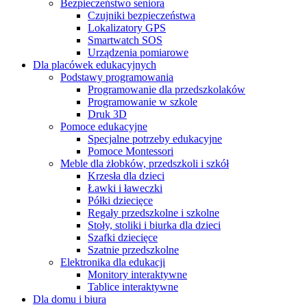
Bezpieczeństwo seniora
Czujniki bezpieczeństwa
Lokalizatory GPS
Smartwatch SOS
Urządzenia pomiarowe
Dla placówek edukacyjnych
Podstawy programowania
Programowanie dla przedszkolaków
Programowanie w szkole
Druk 3D
Pomoce edukacyjne
Specjalne potrzeby edukacyjne
Pomoce Montessori
Meble dla żłobków, przedszkoli i szkół
Krzesła dla dzieci
Ławki i ławeczki
Półki dziecięce
Regały przedszkolne i szkolne
Stoły, stoliki i biurka dla dzieci
Szafki dziecięce
Szatnie przedszkolne
Elektronika dla edukacji
Monitory interaktywne
Tablice interaktywne
Dla domu i biura