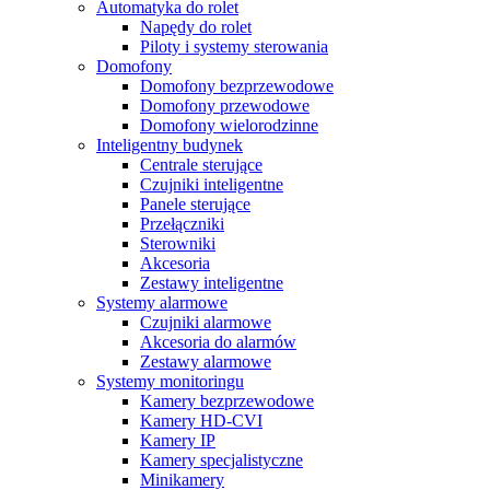
Automatyka do rolet
Napędy do rolet
Piloty i systemy sterowania
Domofony
Domofony bezprzewodowe
Domofony przewodowe
Domofony wielorodzinne
Inteligentny budynek
Centrale sterujące
Czujniki inteligentne
Panele sterujące
Przełączniki
Sterowniki
Akcesoria
Zestawy inteligentne
Systemy alarmowe
Czujniki alarmowe
Akcesoria do alarmów
Zestawy alarmowe
Systemy monitoringu
Kamery bezprzewodowe
Kamery HD-CVI
Kamery IP
Kamery specjalistyczne
Minikamery