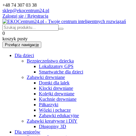
+48 74 307 03 38
sklep@ekocentrum24.pl
Zaloguj się / Rejestracja
0
koszyk pusty
Przełącz nawigację
Dla dzieci
Bezpieczeństwo dziecka
Lokalizatory GPS
Smartwatche dla dzieci
Zabawki drewniane
Domki dla lalek
Klocki drewniane
Kolejki drewniane
Kuchnie drewniane
Piłkarzyki
Wózki i pchacze
Zabawki edukacyjne
Zabawki kreatywne i DIY
Długopisy 3D
Dla seniorów