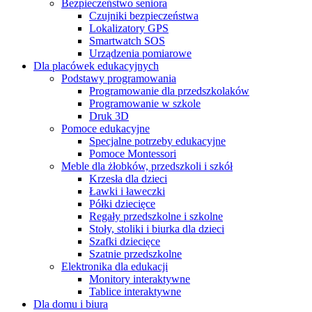
Bezpieczeństwo seniora
Czujniki bezpieczeństwa
Lokalizatory GPS
Smartwatch SOS
Urządzenia pomiarowe
Dla placówek edukacyjnych
Podstawy programowania
Programowanie dla przedszkolaków
Programowanie w szkole
Druk 3D
Pomoce edukacyjne
Specjalne potrzeby edukacyjne
Pomoce Montessori
Meble dla żłobków, przedszkoli i szkół
Krzesła dla dzieci
Ławki i ławeczki
Półki dziecięce
Regały przedszkolne i szkolne
Stoły, stoliki i biurka dla dzieci
Szafki dziecięce
Szatnie przedszkolne
Elektronika dla edukacji
Monitory interaktywne
Tablice interaktywne
Dla domu i biura