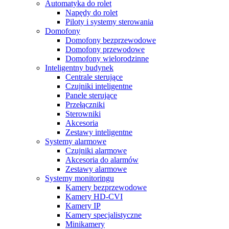
Automatyka do rolet
Napędy do rolet
Piloty i systemy sterowania
Domofony
Domofony bezprzewodowe
Domofony przewodowe
Domofony wielorodzinne
Inteligentny budynek
Centrale sterujące
Czujniki inteligentne
Panele sterujące
Przełączniki
Sterowniki
Akcesoria
Zestawy inteligentne
Systemy alarmowe
Czujniki alarmowe
Akcesoria do alarmów
Zestawy alarmowe
Systemy monitoringu
Kamery bezprzewodowe
Kamery HD-CVI
Kamery IP
Kamery specjalistyczne
Minikamery