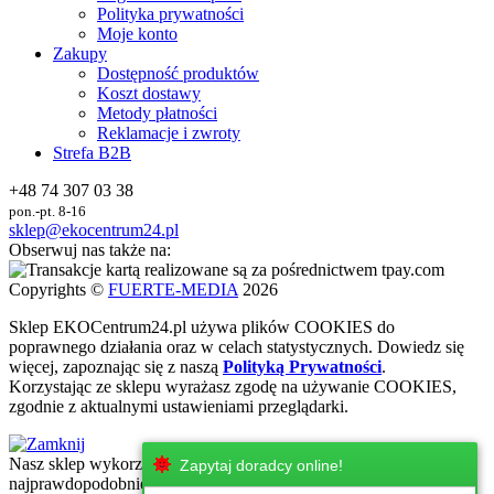
Polityka prywatności
Moje konto
Zakupy
Dostępność produktów
Koszt dostawy
Metody płatności
Reklamacje i zwroty
Strefa B2B
+48 74 307 03 38
pon.-pt. 8-16
sklep@ekocentrum24.pl
Obserwuj nas także na:
Copyrights ©
FUERTE-MEDIA
2026
Sklep
EKO
Centrum24.pl używa plików COOKIES do
poprawnego działania oraz w celach statystycznych
. Dowiedz się
więcej, zapoznając się z naszą
Polityką Prywatności
.
Korzystając ze sklepu wyrażasz zgodę na używanie COOKIES,
zgodnie z aktualnymi ustawieniami przeglądarki.
Nasz sklep wykorzystuje najnowsze technologie internetowe, które
Zapytaj doradcy online!
najprawdopodobniej nie są wspierane przez urżadzenie, z którego