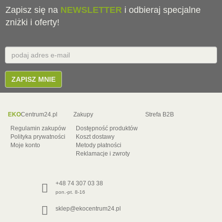
Zapisz się na
NEWSLETTER
i odbieraj specjalne
zniżki i oferty!
Email
E-
mail
ZAPISZ MNIE
EKO
Centrum24.pl
Zakupy
Strefa B2B
Regulamin zakupów
Dostępność produktów
Polityka prywatności
Koszt dostawy
Moje konto
Metody płatności
Reklamacje i zwroty
+48 74 307 03 38
pon.-pt. 8-16
sklep@ekocentrum24.pl