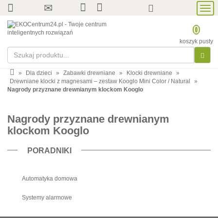
Prze
nawi
0
koszyk pusty
»
Dla dzieci
»
Zabawki drewniane
»
Klocki drewniane
»
Drewniane klocki z magnesami – zestaw Kooglo Mini Color / Natural
»
Nagrody przyznane drewnianym klockom Kooglo
Nagrody przyznane drewnianym
klockom Kooglo
PORADNIKI
Automatyka domowa
Systemy alarmowe