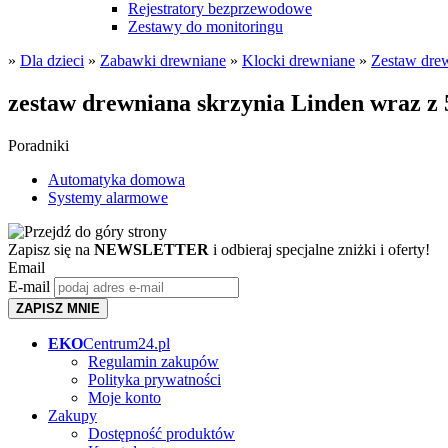
Rejestratory bezprzewodowe
Zestawy do monitoringu
»
Dla dzieci
»
Zabawki drewniane
»
Klocki drewniane
»
Zestaw dre
zestaw drewniana skrzynia Linden wraz z 
Poradniki
Automatyka domowa
Systemy alarmowe
Zapisz się na
NEWSLETTER
i odbieraj specjalne zniżki i oferty!
Email
E-mail
ZAPISZ MNIE
EKO
Centrum24.pl
Regulamin zakupów
Polityka prywatności
Moje konto
Zakupy
Dostępność produktów