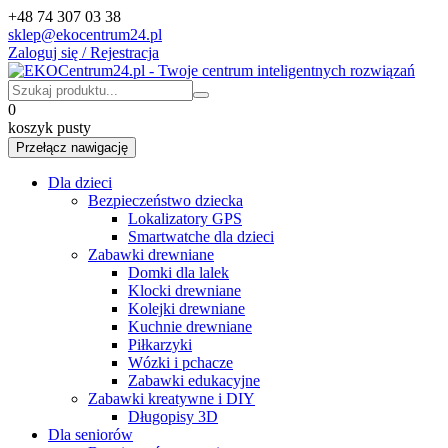
+48 74 307 03 38
sklep@ekocentrum24.pl
Zaloguj się / Rejestracja
0
koszyk pusty
Przełącz nawigację
Dla dzieci
Bezpieczeństwo dziecka
Lokalizatory GPS
Smartwatche dla dzieci
Zabawki drewniane
Domki dla lalek
Klocki drewniane
Kolejki drewniane
Kuchnie drewniane
Piłkarzyki
Wózki i pchacze
Zabawki edukacyjne
Zabawki kreatywne i DIY
Długopisy 3D
Dla seniorów