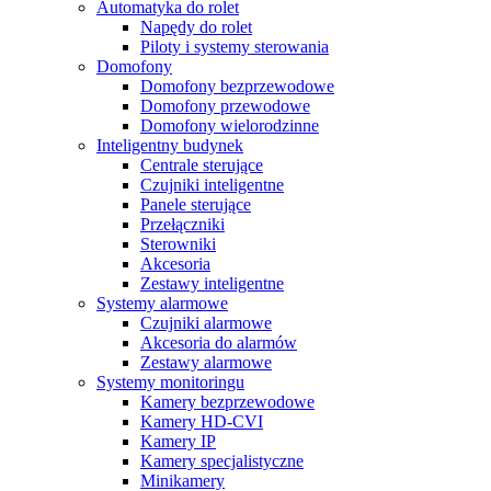
Automatyka do rolet
Napędy do rolet
Piloty i systemy sterowania
Domofony
Domofony bezprzewodowe
Domofony przewodowe
Domofony wielorodzinne
Inteligentny budynek
Centrale sterujące
Czujniki inteligentne
Panele sterujące
Przełączniki
Sterowniki
Akcesoria
Zestawy inteligentne
Systemy alarmowe
Czujniki alarmowe
Akcesoria do alarmów
Zestawy alarmowe
Systemy monitoringu
Kamery bezprzewodowe
Kamery HD-CVI
Kamery IP
Kamery specjalistyczne
Minikamery