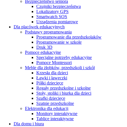
Bezpieczeństwo seniora
Czujniki bezpieczeństwa
Lokalizatory GPS
Smartwatch SOS
Urządzenia pomiarowe
Dla placówek edukacyjnych
Podstawy programowania
Programowanie dla przedszkolaków
Programowanie w szkole
Druk 3D
Pomoce edukacyjne
Specjalne potrzeby edukacyjne
Pomoce Montessori
Meble dla żłobków, przedszkoli i szkół
Krzesła dla dzieci
Ławki i ławeczki
Półki dziecięce
Regały przedszkolne i szkolne
Stoły, stoliki i biurka dla dzieci
Szafki dziecięce
Szatnie przedszkolne
Elektronika dla edukacji
Monitory interaktywne
Tablice interaktywne
Dla domu i biura