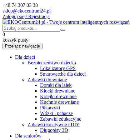
+48 74 307 03 38
sklep@ekocentrum24.pl
Zaloguj się / Rejestracja
0
koszyk pusty
Przełącz nawigację
Dla dzieci
Bezpieczeństwo dziecka
Lokalizatory GPS
Smartwatche dla dzieci
Zabawki drewniane
Domki dla lalek
Klocki drewniane
Kolejki drewniane
Kuchnie drewniane
Piłkarzyki
Wózki i pchacze
Zabawki edukacyjne
Zabawki kreatywne i DIY
Długopisy 3D
Dla seniorów