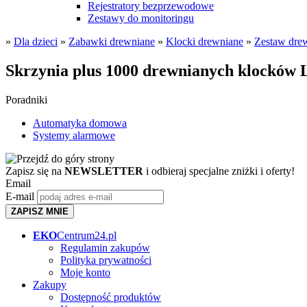
Rejestratory bezprzewodowe
Zestawy do monitoringu
»
Dla dzieci
»
Zabawki drewniane
»
Klocki drewniane
»
Zestaw dre
Skrzynia plus 1000 drewnianych klocków 
Poradniki
Automatyka domowa
Systemy alarmowe
Zapisz się na
NEWSLETTER
i odbieraj specjalne zniżki i oferty!
Email
E-mail
ZAPISZ MNIE
EKO
Centrum24.pl
Regulamin zakupów
Polityka prywatności
Moje konto
Zakupy
Dostępność produktów