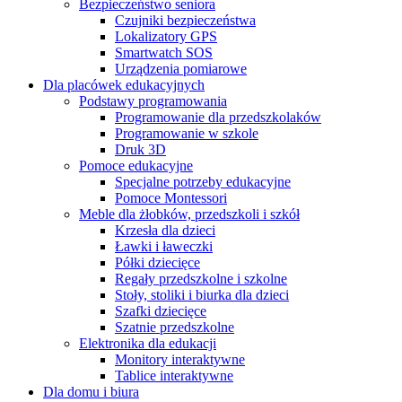
Bezpieczeństwo seniora
Czujniki bezpieczeństwa
Lokalizatory GPS
Smartwatch SOS
Urządzenia pomiarowe
Dla placówek edukacyjnych
Podstawy programowania
Programowanie dla przedszkolaków
Programowanie w szkole
Druk 3D
Pomoce edukacyjne
Specjalne potrzeby edukacyjne
Pomoce Montessori
Meble dla żłobków, przedszkoli i szkół
Krzesła dla dzieci
Ławki i ławeczki
Półki dziecięce
Regały przedszkolne i szkolne
Stoły, stoliki i biurka dla dzieci
Szafki dziecięce
Szatnie przedszkolne
Elektronika dla edukacji
Monitory interaktywne
Tablice interaktywne
Dla domu i biura