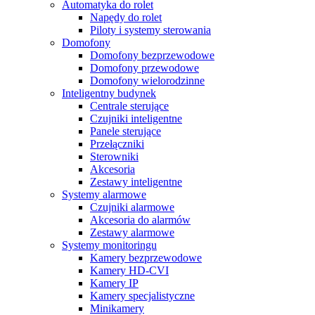
Automatyka do rolet
Napędy do rolet
Piloty i systemy sterowania
Domofony
Domofony bezprzewodowe
Domofony przewodowe
Domofony wielorodzinne
Inteligentny budynek
Centrale sterujące
Czujniki inteligentne
Panele sterujące
Przełączniki
Sterowniki
Akcesoria
Zestawy inteligentne
Systemy alarmowe
Czujniki alarmowe
Akcesoria do alarmów
Zestawy alarmowe
Systemy monitoringu
Kamery bezprzewodowe
Kamery HD-CVI
Kamery IP
Kamery specjalistyczne
Minikamery