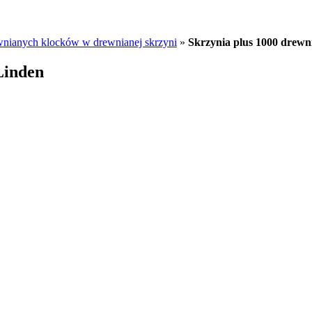
wnianych klocków w drewnianej skrzyni
»
Skrzynia plus 1000 drew
Linden