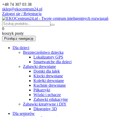
+48 74 307 03 38
sklep@ekocentrum24.pl
Zaloguj się / Rejestracja
0
koszyk pusty
Przełącz nawigację
Dla dzieci
Bezpieczeństwo dziecka
Lokalizatory GPS
Smartwatche dla dzieci
Zabawki drewniane
Domki dla lalek
Klocki drewniane
Kolejki drewniane
Kuchnie drewniane
Piłkarzyki
Wózki i pchacze
Zabawki edukacyjne
Zabawki kreatywne i DIY
Długopisy 3D
Dla seniorów