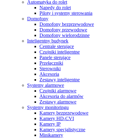
Automatyka do rolet
Napędy do rolet
Piloty i systemy sterowania
Domofony
Domofony bezprzewodowe
Domofony przewodowe
Domofony wielorodzinne
Inteligentny budynek
Centrale sterujące
Czujniki inteligentne
Panele sterujące
Przełączniki
Sterowniki
Akcesoria
Zestawy inteligentne
Systemy alarmowe
Czujniki alarmowe
Akcesoria do alarmów
Zestawy alarmowe
Systemy monitoringu
Kamery bezprzewodowe
Kamery HD-CVI
Kamery IP
Kamery specjalistyczne
Minikamery