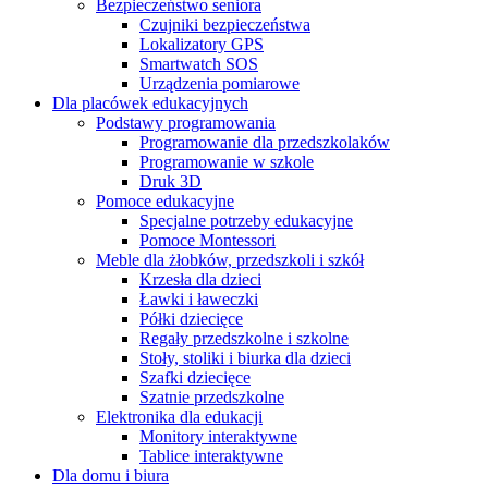
Bezpieczeństwo seniora
Czujniki bezpieczeństwa
Lokalizatory GPS
Smartwatch SOS
Urządzenia pomiarowe
Dla placówek edukacyjnych
Podstawy programowania
Programowanie dla przedszkolaków
Programowanie w szkole
Druk 3D
Pomoce edukacyjne
Specjalne potrzeby edukacyjne
Pomoce Montessori
Meble dla żłobków, przedszkoli i szkół
Krzesła dla dzieci
Ławki i ławeczki
Półki dziecięce
Regały przedszkolne i szkolne
Stoły, stoliki i biurka dla dzieci
Szafki dziecięce
Szatnie przedszkolne
Elektronika dla edukacji
Monitory interaktywne
Tablice interaktywne
Dla domu i biura