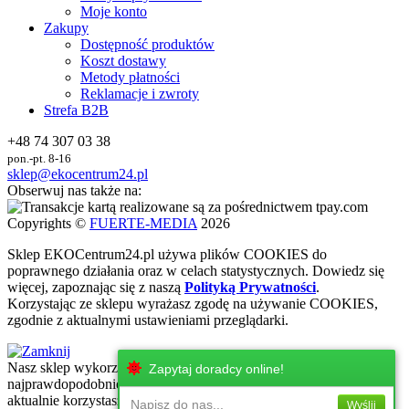
Moje konto
Zakupy
Dostępność produktów
Koszt dostawy
Metody płatności
Reklamacje i zwroty
Strefa B2B
+48 74 307 03 38
pon.-pt. 8-16
sklep@ekocentrum24.pl
Obserwuj nas także na:
Copyrights ©
FUERTE-MEDIA
2026
Sklep
EKO
Centrum24.pl używa plików COOKIES do
poprawnego działania oraz w celach statystycznych
. Dowiedz się
więcej, zapoznając się z naszą
Polityką Prywatności
.
Korzystając ze sklepu wyrażasz zgodę na używanie COOKIES,
zgodnie z aktualnymi ustawieniami przeglądarki.
Nasz sklep wykorzystuje najnowsze technologie internetowe, które
Zapytaj doradcy online!
najprawdopodobniej nie są wspierane przez urżadzenie, z którego
aktualnie korzystasz. Zachęcamy do korzystania z urzadzeń z
Napisz do nas...
Wyślij