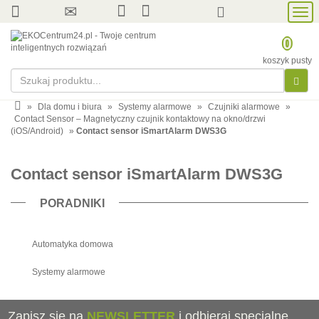
Prze
nawi
0
koszyk pusty
»
Dla domu i biura
»
Systemy alarmowe
»
Czujniki alarmowe
»
Contact Sensor – Magnetyczny czujnik kontaktowy na okno/drzwi
(iOS/Android)
»
Contact sensor iSmartAlarm DWS3G
Contact sensor iSmartAlarm DWS3G
PORADNIKI
Automatyka domowa
Systemy alarmowe
Zapisz się na
NEWSLETTER
i odbieraj specjalne