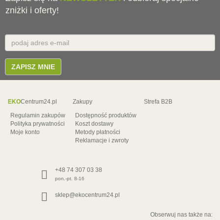
zniżki i oferty!
Email
E-
mail
ZAPISZ MNIE
EKO
Centrum24.pl
Zakupy
Strefa B2B
Regulamin zakupów
Dostępność produktów
Polityka prywatności
Koszt dostawy
Moje konto
Metody płatności
Reklamacje i zwroty
+48 74 307 03 38
pon.-pt. 8-16
sklep@ekocentrum24.pl
Obserwuj nas także na: