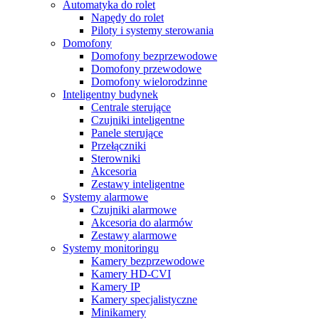
Automatyka do rolet
Napędy do rolet
Piloty i systemy sterowania
Domofony
Domofony bezprzewodowe
Domofony przewodowe
Domofony wielorodzinne
Inteligentny budynek
Centrale sterujące
Czujniki inteligentne
Panele sterujące
Przełączniki
Sterowniki
Akcesoria
Zestawy inteligentne
Systemy alarmowe
Czujniki alarmowe
Akcesoria do alarmów
Zestawy alarmowe
Systemy monitoringu
Kamery bezprzewodowe
Kamery HD-CVI
Kamery IP
Kamery specjalistyczne
Minikamery