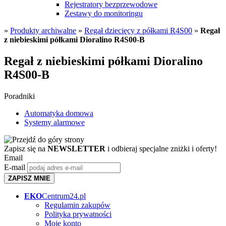
Rejestratory bezprzewodowe
Zestawy do monitoringu
»
Produkty archiwalne
»
Regał dziecięcy z półkami R4S00
»
Regał
z niebieskimi półkami Dioralino R4S00-B
Regał z niebieskimi półkami Dioralino
R4S00-B
Poradniki
Automatyka domowa
Systemy alarmowe
Zapisz się na
NEWSLETTER
i odbieraj specjalne zniżki i oferty!
Email
E-mail
ZAPISZ MNIE
EKO
Centrum24.pl
Regulamin zakupów
Polityka prywatności
Moje konto