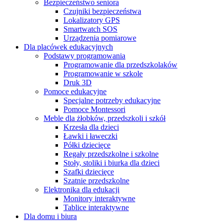
Bezpieczeństwo seniora
Czujniki bezpieczeństwa
Lokalizatory GPS
Smartwatch SOS
Urządzenia pomiarowe
Dla placówek edukacyjnych
Podstawy programowania
Programowanie dla przedszkolaków
Programowanie w szkole
Druk 3D
Pomoce edukacyjne
Specjalne potrzeby edukacyjne
Pomoce Montessori
Meble dla żłobków, przedszkoli i szkół
Krzesła dla dzieci
Ławki i ławeczki
Półki dziecięce
Regały przedszkolne i szkolne
Stoły, stoliki i biurka dla dzieci
Szafki dziecięce
Szatnie przedszkolne
Elektronika dla edukacji
Monitory interaktywne
Tablice interaktywne
Dla domu i biura