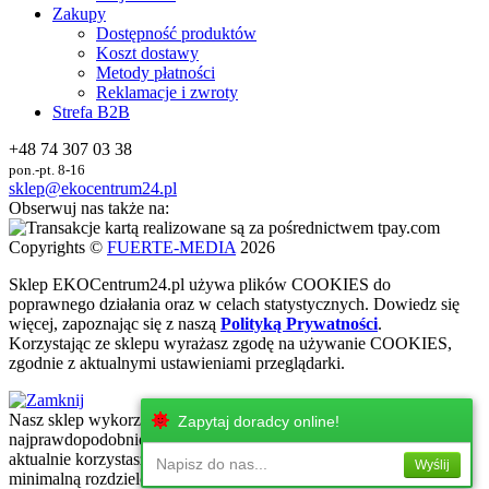
Zakupy
Dostępność produktów
Koszt dostawy
Metody płatności
Reklamacje i zwroty
Strefa B2B
+48 74 307 03 38
pon.-pt. 8-16
sklep@ekocentrum24.pl
Obserwuj nas także na:
Copyrights ©
FUERTE-MEDIA
2026
Sklep
EKO
Centrum24.pl używa plików COOKIES do
poprawnego działania oraz w celach statystycznych
. Dowiedz się
więcej, zapoznając się z naszą
Polityką Prywatności
.
Korzystając ze sklepu wyrażasz zgodę na używanie COOKIES,
zgodnie z aktualnymi ustawieniami przeglądarki.
Nasz sklep wykorzystuje najnowsze technologie internetowe, które
Zapytaj doradcy online!
najprawdopodobniej nie są wspierane przez urżadzenie, z którego
aktualnie korzystasz. Zachęcamy do korzystania z urzadzeń z
Napisz do nas...
Wyślij
minimalną rozdzielczością ekranu 320 px!