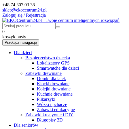
+48 74 307 03 38
sklep@ekocentrum24.pl
Zaloguj się / Rejestracja
0
koszyk pusty
Przełącz nawigację
Dla dzieci
Bezpieczeństwo dziecka
Lokalizatory GPS
Smartwatche dla dzieci
Zabawki drewniane
Domki dla lalek
Klocki drewniane
Kolejki drewniane
Kuchnie drewniane
Piłkarzyki
Wózki i pchacze
Zabawki edukacyjne
Zabawki kreatywne i DIY
Długopisy 3D
Dla seniorów