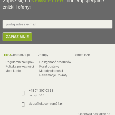
Zapisz się na
NEWSLETTER
i odbieraj specjalne
zniżki i oferty!
Email
E-
mail
ZAPISZ MNIE
EKO
Centrum24.pl
Zakupy
Strefa B2B
Regulamin zakupów
Dostępność produktów
Polityka prywatności
Koszt dostawy
Moje konto
Metody płatności
Reklamacje i zwroty
+48 74 307 03 38
pon.-pt. 8-16
sklep@ekocentrum24.pl
Obserwuj nas także na: