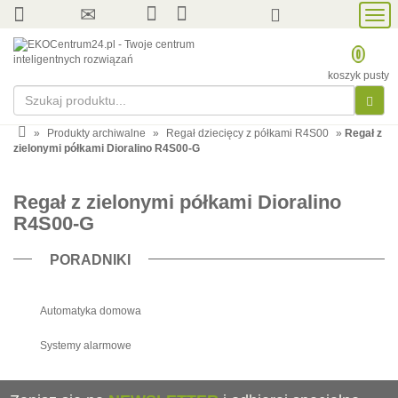
Prze
nawi
0
koszyk pusty
»
Produkty archiwalne
»
Regał dziecięcy z półkami R4S00
»
Regał z
zielonymi półkami Dioralino R4S00-G
Regał z zielonymi półkami Dioralino
R4S00-G
PORADNIKI
Automatyka domowa
Systemy alarmowe