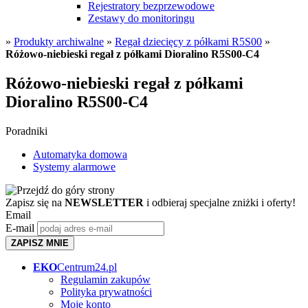
Rejestratory bezprzewodowe
Zestawy do monitoringu
»
Produkty archiwalne
»
Regał dziecięcy z półkami R5S00
»
Różowo-niebieski regał z półkami Dioralino R5S00-C4
Różowo-niebieski regał z półkami
Dioralino R5S00-C4
Poradniki
Automatyka domowa
Systemy alarmowe
Zapisz się na
NEWSLETTER
i odbieraj specjalne zniżki i oferty!
Email
E-mail
ZAPISZ MNIE
EKO
Centrum24.pl
Regulamin zakupów
Polityka prywatności
Moje konto