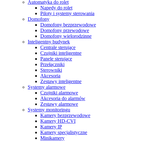
Automatyka do rolet
Napędy do rolet
Piloty i systemy sterowania
Domofony
Domofony bezprzewodowe
Domofony przewodowe
Domofony wielorodzinne
Inteligentny budynek
Centrale sterujące
Czujniki inteligentne
Panele sterujące
Przełączniki
Sterowniki
Akcesoria
Zestawy inteligentne
Systemy alarmowe
Czujniki alarmowe
Akcesoria do alarmów
Zestawy alarmowe
Systemy monitoringu
Kamery bezprzewodowe
Kamery HD-CVI
Kamery IP
Kamery specjalistyczne
Minikamery