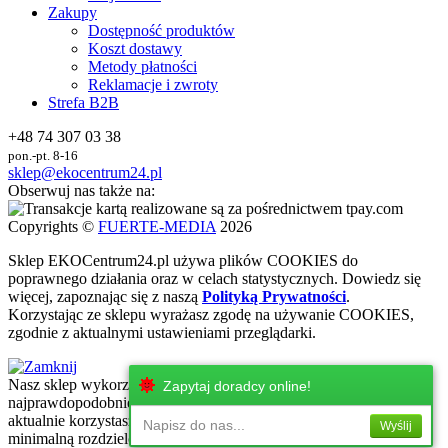
Zakupy
Dostępność produktów
Koszt dostawy
Metody płatności
Reklamacje i zwroty
Strefa B2B
+48 74 307 03 38
pon.-pt. 8-16
sklep@ekocentrum24.pl
Obserwuj nas także na:
Copyrights ©
FUERTE-MEDIA
2026
Sklep
EKO
Centrum24.pl używa plików COOKIES do
poprawnego działania oraz w celach statystycznych
. Dowiedz się
więcej, zapoznając się z naszą
Polityką Prywatności
.
Korzystając ze sklepu wyrażasz zgodę na używanie COOKIES,
zgodnie z aktualnymi ustawieniami przeglądarki.
Nasz sklep wykorzystuje najnowsze technologie internetowe, które
Zapytaj doradcy online!
najprawdopodobniej nie są wspierane przez urżadzenie, z którego
aktualnie korzystasz. Zachęcamy do korzystania z urzadzeń z
Napisz do nas...
Wyślij
minimalną rozdzielczością ekranu 320 px!