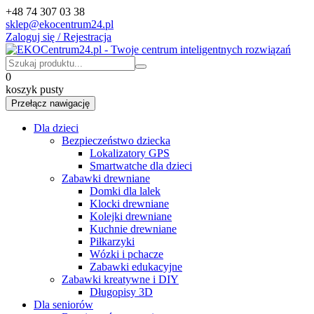
+48 74 307 03 38
sklep@ekocentrum24.pl
Zaloguj się / Rejestracja
0
koszyk pusty
Przełącz nawigację
Dla dzieci
Bezpieczeństwo dziecka
Lokalizatory GPS
Smartwatche dla dzieci
Zabawki drewniane
Domki dla lalek
Klocki drewniane
Kolejki drewniane
Kuchnie drewniane
Piłkarzyki
Wózki i pchacze
Zabawki edukacyjne
Zabawki kreatywne i DIY
Długopisy 3D
Dla seniorów