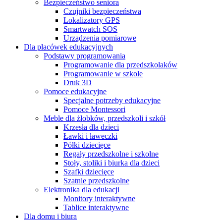
Bezpieczeństwo seniora
Czujniki bezpieczeństwa
Lokalizatory GPS
Smartwatch SOS
Urządzenia pomiarowe
Dla placówek edukacyjnych
Podstawy programowania
Programowanie dla przedszkolaków
Programowanie w szkole
Druk 3D
Pomoce edukacyjne
Specjalne potrzeby edukacyjne
Pomoce Montessori
Meble dla żłobków, przedszkoli i szkół
Krzesła dla dzieci
Ławki i ławeczki
Półki dziecięce
Regały przedszkolne i szkolne
Stoły, stoliki i biurka dla dzieci
Szafki dziecięce
Szatnie przedszkolne
Elektronika dla edukacji
Monitory interaktywne
Tablice interaktywne
Dla domu i biura