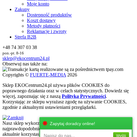
Moje konto
Zakupy
Dostępność produktów
Koszt dostawy
Metody płatności
Reklamacje i zwroty
Strefa B2B
+48 74 307 03 38
pon.-pt. 8-16
sklep@ekocentrum24.pl
Obserwuj nas także na:
Copyrights ©
FUERTE-MEDIA
2026
Sklep
EKO
Centrum24.pl używa plików COOKIES do
poprawnego działania oraz w celach statystycznych
. Dowiedz się
więcej, zapoznając się z naszą
Polityką Prywatności
.
Korzystając ze sklepu wyrażasz zgodę na używanie COOKIES,
zgodnie z aktualnymi ustawieniami przeglądarki.
Nasz sklep wykorzystuje najnowsze technologie internetowe, które
Zapytaj doradcy online!
najprawdopodobniej nie są wspierane przez urżadzenie, z którego
aktualnie korzystasz. Zachęcamy do korzystania z urzadzeń z
Napisz do nas...
Wyślij