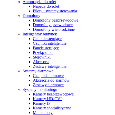
Automatyka do rolet
Napędy do rolet
Piloty i systemy sterowania
Domofony
Domofony bezprzewodowe
Domofony przewodowe
Domofony wielorodzinne
Inteligentny budynek
Centrale sterujące
Czujniki inteligentne
Panele sterujące
Przełączniki
Sterowniki
Akcesoria
Zestawy inteligentne
Systemy alarmowe
Czujniki alarmowe
Akcesoria do alarmów
Zestawy alarmowe
Systemy monitoringu
Kamery bezprzewodowe
Kamery HD-CVI
Kamery IP
Kamery specjalistyczne
Minikamery