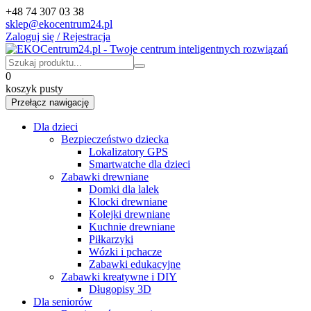
+48 74 307 03 38
sklep@ekocentrum24.pl
Zaloguj się / Rejestracja
0
koszyk pusty
Przełącz nawigację
Dla dzieci
Bezpieczeństwo dziecka
Lokalizatory GPS
Smartwatche dla dzieci
Zabawki drewniane
Domki dla lalek
Klocki drewniane
Kolejki drewniane
Kuchnie drewniane
Piłkarzyki
Wózki i pchacze
Zabawki edukacyjne
Zabawki kreatywne i DIY
Długopisy 3D
Dla seniorów