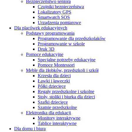
Bezpieczeństwo seniora
Czujniki bezpieczeństwa
Lokalizatory GPS
Smartwatch SOS
Urządzenia pomiarowe
Dla placówek edukacyjnych
Podstawy programowania
Programowanie dla przedszkolaków
Programowanie w szkole
Druk 3D
Pomoce edukacyjne
Specjalne potrzeby edukacyjne
Pomoce Montessori
Meble dla żłobków, przedszkoli i szkół
Krzesła dla dzieci
Ławki i ławeczki
Półki dziecięce
Regały przedszkolne i szkolne
Stoły, stoliki i biurka dla dzieci
Szafki dziecięce
Szatnie przedszkolne
Elektronika dla edukacji
Monitory interaktywne
Tablice interaktywne
Dla domu i biura