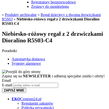
Rejestratory bezprzewodowe
Zestawy do monitoringu
»
Produkty archiwalne
»
Regał dziecięcy z dwoma drzwiczkami
R5S03
»
Niebiesko-różowy regał z 2 drzwiczkami Dioralino
R5S03-C4
Niebiesko-różowy regał z 2 drzwiczkami
Dioralino R5S03-C4
Poradniki
Automatyka domowa
Systemy alarmowe
Zapisz się na
NEWSLETTER
i odbieraj specjalne zniżki i oferty!
Email
E-mail
ZAPISZ MNIE
EKO
Centrum24.pl
Regulamin zakupów
Polityka prywatności