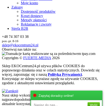
Moje konto
Zakupy
Dostępność produktów
Koszt dostawy
Metody płatności
Reklamacje i zwroty
Strefa B2B
+48 74 307 03 38
pon.-pt. 8-16
sklep@ekocentrum24.pl
Obserwuj nas także na:
Copyrights ©
FUERTE-MEDIA
2026
Sklep
EKO
Centrum24.pl używa plików COOKIES do
poprawnego działania oraz w celach statystycznych
. Dowiedz się
więcej, zapoznając się z naszą
Polityką Prywatności
.
Korzystając ze sklepu wyrażasz zgodę na używanie COOKIES,
zgodnie z aktualnymi ustawieniami przeglądarki.
Nasz sklep wykorzystuje najnowsze technologie internetowe, które
Zapytaj doradcy online!
najprawdopodobniej nie są wspierane przez urżadzenie, z którego
aktualnie korzystasz. Zachęcamy do korzystania z urzadzeń z
Napisz do nas...
Wyślij