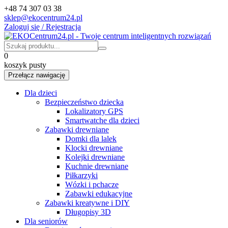
+48 74 307 03 38
sklep@ekocentrum24.pl
Zaloguj się / Rejestracja
0
koszyk pusty
Przełącz nawigację
Dla dzieci
Bezpieczeństwo dziecka
Lokalizatory GPS
Smartwatche dla dzieci
Zabawki drewniane
Domki dla lalek
Klocki drewniane
Kolejki drewniane
Kuchnie drewniane
Piłkarzyki
Wózki i pchacze
Zabawki edukacyjne
Zabawki kreatywne i DIY
Długopisy 3D
Dla seniorów