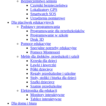
Bezpieczeństwo seniora
Czujniki bezpieczeństwa
Lokalizatory GPS
Smartwatch SOS
Urządzenia pomiarowe
Dla placówek edukacyjnych
Podstawy programowania
Programowanie dla przedszkolaków
Programowanie w szkole
Druk 3D
Pomoce edukacyjne
Specjalne potrzeby edukacyjne
Pomoce Montessori
Meble dla żłobków, przedszkoli i szkół
Krzesła dla dzieci
Ławki i ławeczki
Półki dziecięce
Regały przedszkolne i szkolne
Stoły, stoliki i biurka dla dzieci
Szafki dziecięce
Szatnie przedszkolne
Elektronika dla edukacji
Monitory interaktywne
Tablice interaktywne
Dla domu i biura