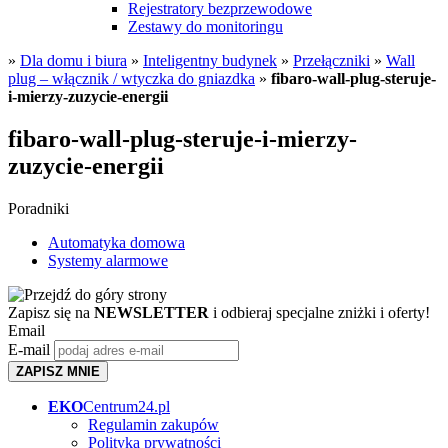
Rejestratory bezprzewodowe
Zestawy do monitoringu
»
Dla domu i biura
»
Inteligentny budynek
»
Przełączniki
»
Wall
plug – włącznik / wtyczka do gniazdka
»
fibaro-wall-plug-steruje-
i-mierzy-zuzycie-energii
fibaro-wall-plug-steruje-i-mierzy-
zuzycie-energii
Poradniki
Automatyka domowa
Systemy alarmowe
Zapisz się na
NEWSLETTER
i odbieraj specjalne zniżki i oferty!
Email
E-mail
ZAPISZ MNIE
EKO
Centrum24.pl
Regulamin zakupów
Polityka prywatności