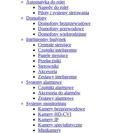
Automatyka do rolet
Napędy do rolet
Piloty i systemy sterowania
Domofony
Domofony bezprzewodowe
Domofony przewodowe
Domofony wielorodzinne
Inteligentny budynek
Centrale sterujące
Czujniki inteligentne
Panele sterujące
Przełączniki
Sterowniki
Akcesoria
Zestawy inteligentne
Systemy alarmowe
Czujniki alarmowe
Akcesoria do alarmów
Zestawy alarmowe
Systemy monitoringu
Kamery bezprzewodowe
Kamery HD-CVI
Kamery IP
Kamery specjalistyczne
Minikamery