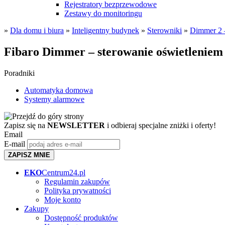
Rejestratory bezprzewodowe
Zestawy do monitoringu
»
Dla domu i biura
»
Inteligentny budynek
»
Sterowniki
»
Dimmer 2 
Fibaro Dimmer – sterowanie oświetleniem
Poradniki
Automatyka domowa
Systemy alarmowe
Zapisz się na
NEWSLETTER
i odbieraj specjalne zniżki i oferty!
Email
E-mail
ZAPISZ MNIE
EKO
Centrum24.pl
Regulamin zakupów
Polityka prywatności
Moje konto
Zakupy
Dostępność produktów