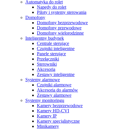
Automatyka do rolet
Napędy do rolet
Piloty i systemy sterowania
Domofony
Domofony bezprzewodowe
Domofony przewodowe
Domofony wielorodzinne
Inteligentny budynek
Centrale sterujące
Czujniki inteligentne
Panele sterujące
Przełączniki
Sterowniki
Akcesoria
Zestawy inteligentne
Systemy alarmowe
Czujniki alarmowe
Akcesoria do alarmów
Zestawy alarmowe
Systemy monitoringu
Kamery bezprzewodowe
Kamery HD-CVI
Kamery IP
Kamery specjalistyczne
Minikamery