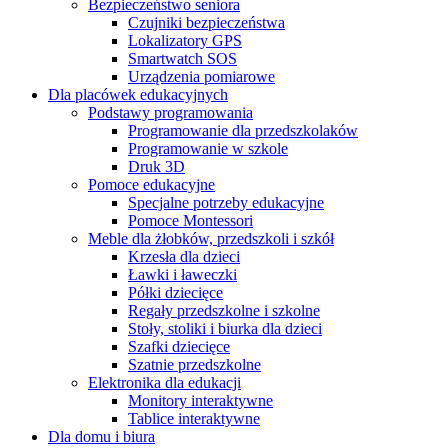
Bezpieczeństwo seniora
Czujniki bezpieczeństwa
Lokalizatory GPS
Smartwatch SOS
Urządzenia pomiarowe
Dla placówek edukacyjnych
Podstawy programowania
Programowanie dla przedszkolaków
Programowanie w szkole
Druk 3D
Pomoce edukacyjne
Specjalne potrzeby edukacyjne
Pomoce Montessori
Meble dla żłobków, przedszkoli i szkół
Krzesła dla dzieci
Ławki i ławeczki
Półki dziecięce
Regały przedszkolne i szkolne
Stoły, stoliki i biurka dla dzieci
Szafki dziecięce
Szatnie przedszkolne
Elektronika dla edukacji
Monitory interaktywne
Tablice interaktywne
Dla domu i biura