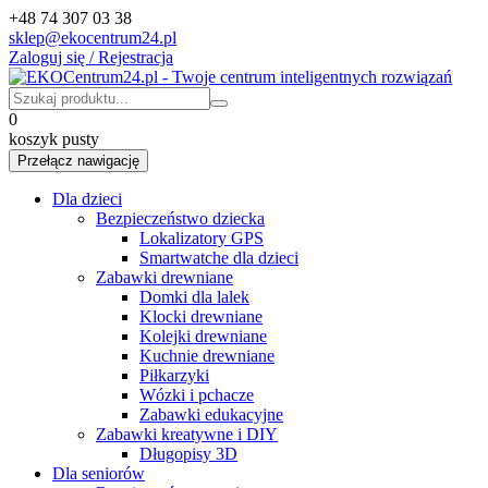
+48 74 307 03 38
sklep@ekocentrum24.pl
Zaloguj się / Rejestracja
0
koszyk pusty
Przełącz nawigację
Dla dzieci
Bezpieczeństwo dziecka
Lokalizatory GPS
Smartwatche dla dzieci
Zabawki drewniane
Domki dla lalek
Klocki drewniane
Kolejki drewniane
Kuchnie drewniane
Piłkarzyki
Wózki i pchacze
Zabawki edukacyjne
Zabawki kreatywne i DIY
Długopisy 3D
Dla seniorów