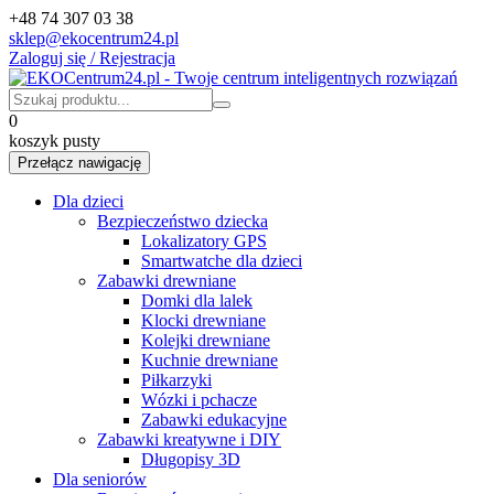
+48 74 307 03 38
sklep@ekocentrum24.pl
Zaloguj się / Rejestracja
0
koszyk pusty
Przełącz nawigację
Dla dzieci
Bezpieczeństwo dziecka
Lokalizatory GPS
Smartwatche dla dzieci
Zabawki drewniane
Domki dla lalek
Klocki drewniane
Kolejki drewniane
Kuchnie drewniane
Piłkarzyki
Wózki i pchacze
Zabawki edukacyjne
Zabawki kreatywne i DIY
Długopisy 3D
Dla seniorów