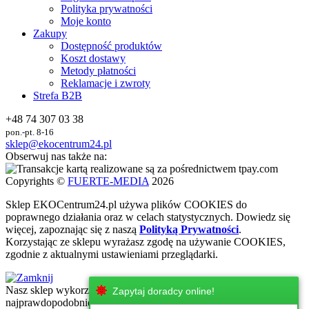
Polityka prywatności
Moje konto
Zakupy
Dostępność produktów
Koszt dostawy
Metody płatności
Reklamacje i zwroty
Strefa B2B
+48 74 307 03 38
pon.-pt. 8-16
sklep@ekocentrum24.pl
Obserwuj nas także na:
Copyrights ©
FUERTE-MEDIA
2026
Sklep
EKO
Centrum24.pl używa plików COOKIES do
poprawnego działania oraz w celach statystycznych
. Dowiedz się
więcej, zapoznając się z naszą
Polityką Prywatności
.
Korzystając ze sklepu wyrażasz zgodę na używanie COOKIES,
zgodnie z aktualnymi ustawieniami przeglądarki.
Nasz sklep wykorzystuje najnowsze technologie internetowe, które
Zapytaj doradcy online!
najprawdopodobniej nie są wspierane przez urżadzenie, z którego