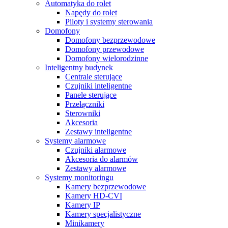
Automatyka do rolet
Napędy do rolet
Piloty i systemy sterowania
Domofony
Domofony bezprzewodowe
Domofony przewodowe
Domofony wielorodzinne
Inteligentny budynek
Centrale sterujące
Czujniki inteligentne
Panele sterujące
Przełączniki
Sterowniki
Akcesoria
Zestawy inteligentne
Systemy alarmowe
Czujniki alarmowe
Akcesoria do alarmów
Zestawy alarmowe
Systemy monitoringu
Kamery bezprzewodowe
Kamery HD-CVI
Kamery IP
Kamery specjalistyczne
Minikamery