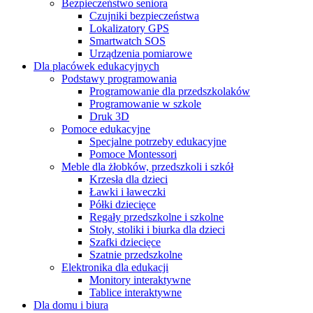
Bezpieczeństwo seniora
Czujniki bezpieczeństwa
Lokalizatory GPS
Smartwatch SOS
Urządzenia pomiarowe
Dla placówek edukacyjnych
Podstawy programowania
Programowanie dla przedszkolaków
Programowanie w szkole
Druk 3D
Pomoce edukacyjne
Specjalne potrzeby edukacyjne
Pomoce Montessori
Meble dla żłobków, przedszkoli i szkół
Krzesła dla dzieci
Ławki i ławeczki
Półki dziecięce
Regały przedszkolne i szkolne
Stoły, stoliki i biurka dla dzieci
Szafki dziecięce
Szatnie przedszkolne
Elektronika dla edukacji
Monitory interaktywne
Tablice interaktywne
Dla domu i biura