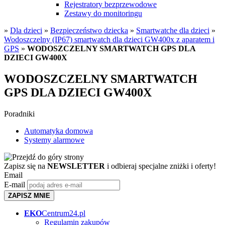
Rejestratory bezprzewodowe
Zestawy do monitoringu
»
Dla dzieci
»
Bezpieczeństwo dziecka
»
Smartwatche dla dzieci
»
Wodoszczelny (IP67) smartwatch dla dzieci GW400x z aparatem i
GPS
»
WODOSZCZELNY SMARTWATCH GPS DLA
DZIECI GW400X
WODOSZCZELNY SMARTWATCH
GPS DLA DZIECI GW400X
Poradniki
Automatyka domowa
Systemy alarmowe
Zapisz się na
NEWSLETTER
i odbieraj specjalne zniżki i oferty!
Email
E-mail
ZAPISZ MNIE
EKO
Centrum24.pl
Regulamin zakupów