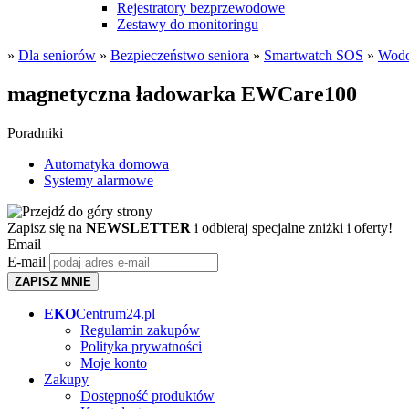
Rejestratory bezprzewodowe
Zestawy do monitoringu
»
Dla seniorów
»
Bezpieczeństwo seniora
»
Smartwatch SOS
»
Wodo
magnetyczna ładowarka EWCare100
Poradniki
Automatyka domowa
Systemy alarmowe
Zapisz się na
NEWSLETTER
i odbieraj specjalne zniżki i oferty!
Email
E-mail
ZAPISZ MNIE
EKO
Centrum24.pl
Regulamin zakupów
Polityka prywatności
Moje konto
Zakupy
Dostępność produktów