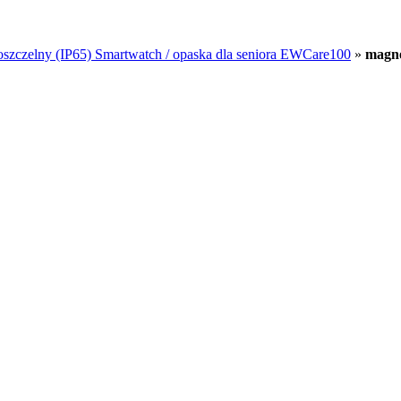
szczelny (IP65) Smartwatch / opaska dla seniora EWCare100
»
magn