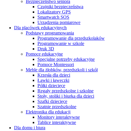
Bezpieczeństwo seniora
Czujniki bezpieczeństwa
Lokalizatory GPS
Smartwatch SOS
Urządzenia pomiarowe
Dla placówek edukacyjnych
Podstawy programowania
Programowanie dla przedszkolaków
Programowanie w szkole
Druk 3D
Pomoce edukacyjne
Specjalne potrzeby edukacyjne
Pomoce Montessori
Meble dla żłobków, przedszkoli i szkół
Krzesła dla dzieci
Ławki i ławeczki
Półki dziecięce
Regały przedszkolne i szkolne
Stoły, stoliki i biurka dla dzieci
Szafki dziecięce
Szatnie przedszkolne
Elektronika dla edukacji
Monitory interaktywne
Tablice interaktywne
Dla domu i biura