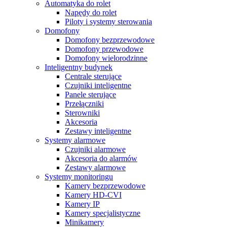
Automatyka do rolet
Napędy do rolet
Piloty i systemy sterowania
Domofony
Domofony bezprzewodowe
Domofony przewodowe
Domofony wielorodzinne
Inteligentny budynek
Centrale sterujące
Czujniki inteligentne
Panele sterujące
Przełączniki
Sterowniki
Akcesoria
Zestawy inteligentne
Systemy alarmowe
Czujniki alarmowe
Akcesoria do alarmów
Zestawy alarmowe
Systemy monitoringu
Kamery bezprzewodowe
Kamery HD-CVI
Kamery IP
Kamery specjalistyczne
Minikamery