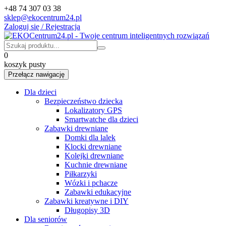
+48 74 307 03 38
sklep@ekocentrum24.pl
Zaloguj się / Rejestracja
0
koszyk pusty
Przełącz nawigację
Dla dzieci
Bezpieczeństwo dziecka
Lokalizatory GPS
Smartwatche dla dzieci
Zabawki drewniane
Domki dla lalek
Klocki drewniane
Kolejki drewniane
Kuchnie drewniane
Piłkarzyki
Wózki i pchacze
Zabawki edukacyjne
Zabawki kreatywne i DIY
Długopisy 3D
Dla seniorów