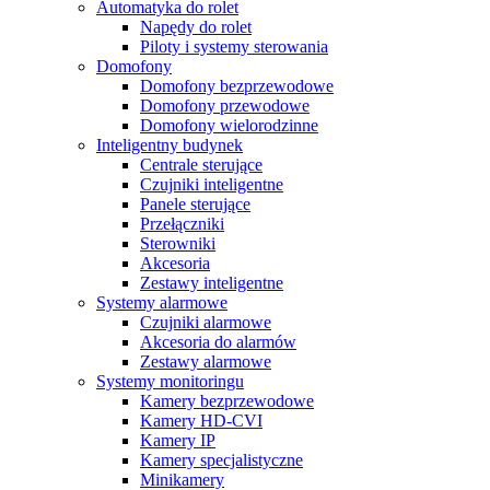
Automatyka do rolet
Napędy do rolet
Piloty i systemy sterowania
Domofony
Domofony bezprzewodowe
Domofony przewodowe
Domofony wielorodzinne
Inteligentny budynek
Centrale sterujące
Czujniki inteligentne
Panele sterujące
Przełączniki
Sterowniki
Akcesoria
Zestawy inteligentne
Systemy alarmowe
Czujniki alarmowe
Akcesoria do alarmów
Zestawy alarmowe
Systemy monitoringu
Kamery bezprzewodowe
Kamery HD-CVI
Kamery IP
Kamery specjalistyczne
Minikamery