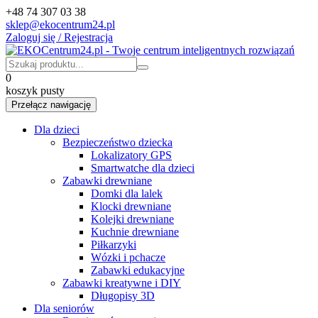
+48 74 307 03 38
sklep@ekocentrum24.pl
Zaloguj się / Rejestracja
0
koszyk pusty
Przełącz nawigację
Dla dzieci
Bezpieczeństwo dziecka
Lokalizatory GPS
Smartwatche dla dzieci
Zabawki drewniane
Domki dla lalek
Klocki drewniane
Kolejki drewniane
Kuchnie drewniane
Piłkarzyki
Wózki i pchacze
Zabawki edukacyjne
Zabawki kreatywne i DIY
Długopisy 3D
Dla seniorów