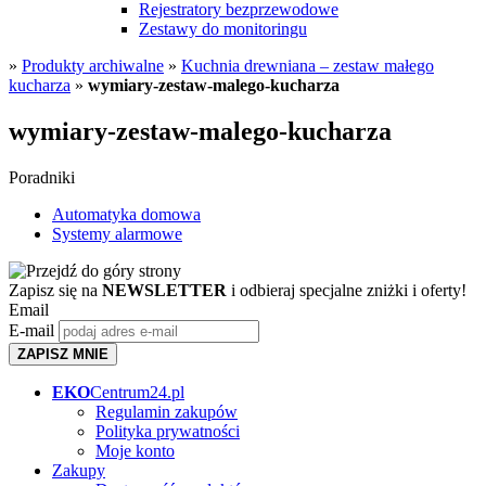
Rejestratory bezprzewodowe
Zestawy do monitoringu
»
Produkty archiwalne
»
Kuchnia drewniana – zestaw małego
kucharza
»
wymiary-zestaw-malego-kucharza
wymiary-zestaw-malego-kucharza
Poradniki
Automatyka domowa
Systemy alarmowe
Zapisz się na
NEWSLETTER
i odbieraj specjalne zniżki i oferty!
Email
E-mail
ZAPISZ MNIE
EKO
Centrum24.pl
Regulamin zakupów
Polityka prywatności
Moje konto
Zakupy