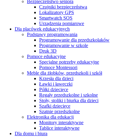
Bezpieczeństwo seniora
Czujniki bezpieczeństwa
Lokalizatory GPS
Smartwatch SOS
Urządzenia pomiarowe
Dla placówek edukacyjnych
Podstawy programowania
Programowanie dla przedszkolaków
Programowanie w szkole
Druk 3D
Pomoce edukacyjne
Specjalne potrzeby edukacyjne
Pomoce Montessori
Meble dla żłobków, przedszkoli i szkół
Krzesła dla dzieci
Ławki i ławeczki
Półki dziecięce
Regały przedszkolne i szkolne
Stoły, stoliki i biurka dla dzieci
Szafki dziecięce
Szatnie przedszkolne
Elektronika dla edukacji
Monitory interaktywne
Tablice interaktywne
Dla domu i biura