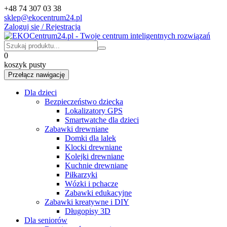
+48 74 307 03 38
sklep@ekocentrum24.pl
Zaloguj się / Rejestracja
0
koszyk pusty
Przełącz nawigację
Dla dzieci
Bezpieczeństwo dziecka
Lokalizatory GPS
Smartwatche dla dzieci
Zabawki drewniane
Domki dla lalek
Klocki drewniane
Kolejki drewniane
Kuchnie drewniane
Piłkarzyki
Wózki i pchacze
Zabawki edukacyjne
Zabawki kreatywne i DIY
Długopisy 3D
Dla seniorów