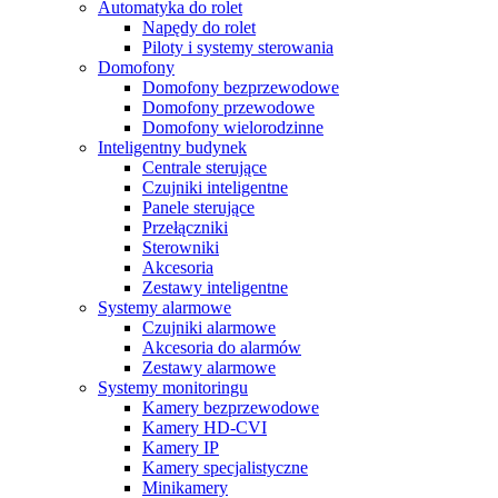
Automatyka do rolet
Napędy do rolet
Piloty i systemy sterowania
Domofony
Domofony bezprzewodowe
Domofony przewodowe
Domofony wielorodzinne
Inteligentny budynek
Centrale sterujące
Czujniki inteligentne
Panele sterujące
Przełączniki
Sterowniki
Akcesoria
Zestawy inteligentne
Systemy alarmowe
Czujniki alarmowe
Akcesoria do alarmów
Zestawy alarmowe
Systemy monitoringu
Kamery bezprzewodowe
Kamery HD-CVI
Kamery IP
Kamery specjalistyczne
Minikamery