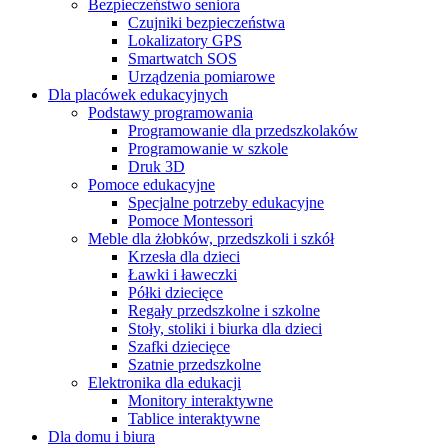
Bezpieczeństwo seniora
Czujniki bezpieczeństwa
Lokalizatory GPS
Smartwatch SOS
Urządzenia pomiarowe
Dla placówek edukacyjnych
Podstawy programowania
Programowanie dla przedszkolaków
Programowanie w szkole
Druk 3D
Pomoce edukacyjne
Specjalne potrzeby edukacyjne
Pomoce Montessori
Meble dla żłobków, przedszkoli i szkół
Krzesła dla dzieci
Ławki i ławeczki
Półki dziecięce
Regały przedszkolne i szkolne
Stoły, stoliki i biurka dla dzieci
Szafki dziecięce
Szatnie przedszkolne
Elektronika dla edukacji
Monitory interaktywne
Tablice interaktywne
Dla domu i biura