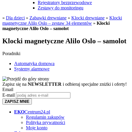
Rejestratory bezprzewodowe
Zestawy do monitoringu
»
Dla dzieci
»
Zabawki drewniane
»
Klocki drewniane
»
Klocki
magnetyczne Alilo Oslo – zestaw 34 elementów
»
Klocki
magnetyczne Alilo Oslo – samolot
Klocki magnetyczne Alilo Oslo – samolot
Poradniki
Automatyka domowa
Systemy alarmowe
Zapisz się na
NEWSLETTER
i odbieraj specjalne zniżki i oferty!
Email
E-mail
ZAPISZ MNIE
EKO
Centrum24.pl
Regulamin zakupów
Polityka prywatności
Moje konto